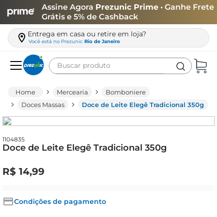
Assine Agora
Prezunic Prime
• Ganhe Frete
Grátis e 5% de Cashback
Entrega em casa ou retire em loja?
Você está no
Prezunic
Rio de Janeiro
Buscar produto
Termos mais buscados
Mercearia
Bomboniere
carne
Doces Massas
Doce de Leite Elegê Tradicional 350g
leite
café
1104835
Doce de Leite Elegê Tradicional 350g
queijo
arroz
R$
14
,
99
azeite
biscoito
Condições de pagamento