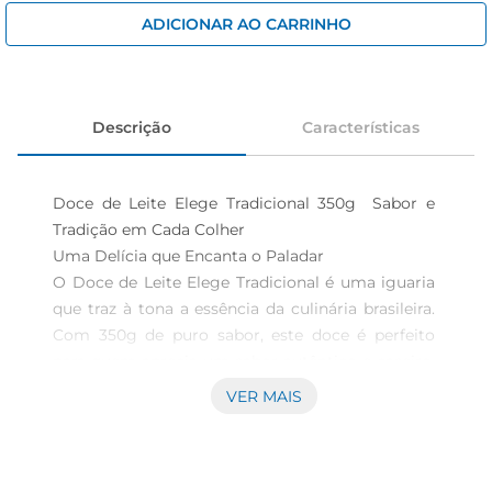
cerveja
ADICIONAR AO CARRINHO
iogurte
papel higiênico
Descrição
Características
Doce de Leite Elege Tradicional 350g  Sabor e 
Tradição em Cada Colher

Uma Delícia que Encanta o Paladar  

O Doce de Leite Elege Tradicional é uma iguaria 
que traz à tona a essência da culinária brasileira. 
Com 350g de puro sabor, este doce é perfeito 
para quem aprecia um sabor autêntico e caseiro. 
Ideal para acompanhar pães, bolachas ou até 
VER MAIS
mesmo para ser degustado puro, ele promete 
agradara todos os paladares.

Textura Cremosa e Sabor Inconfundível  
