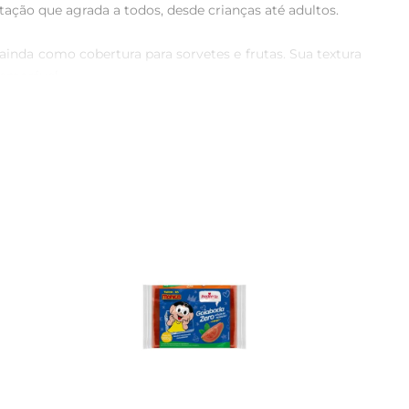
ção que agrada a todos, desde crianças até adultos.

u ainda como cobertura para sorvetes e frutas. Sua textura 
morável.

sempre ofereceu. Cada pote é elaborado com cuidado, 
ar resulta em um produto que é sinônimo de sabor e 
café da manhã. Também é uma excelente opção para um 
migos, esse doceé sempre uma escolha acertada.

mendase conservar na geladeira e consumir em até 7 dias 