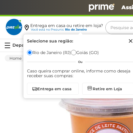
Ass
Pesquise aq
Entrega em casa ou retire em loja?
Você está no
Prezunic
Rio de Janeiro
Termos m
Selecione sua região:
Serviços
carne
Rio de Janeiro (RJ)
Goiás (GO)
Mercearia
Bomboniere
Doces Massas
leite
Ou
café
Caso queira comprar online, informe como deseja
receber suas compras:
queijo
Entrega em casa
Retire em Loja
azeite
biscoit
arroz
iogurte
papel h