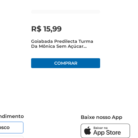
R$
15
,
99
Goiabada Predilecta Turma
Da Mônica Sem Açúcar
Flowpack 300g
endimento
Baixe nosso App
osco