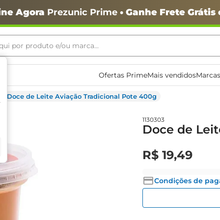
ine Agora
Prezunic Prime
• Ganhe Frete Grátis
ui por produto e/ou marca...
ais buscados
Ofertas Prime
Mais vendidos
Marcas
Doce de Leite Aviação Tradicional Pote 400g
1130303
Doce de Leit
R$
19
,
49
o
Condições de pa
igiênico