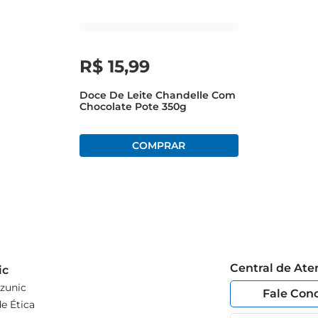
R$
15
,
99
Doce De Leite Chandelle Com
Chocolate Pote 350g
Central de At
ic
zunic
Fale Con
e Ética