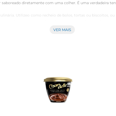
er saboreado diretamente com uma colher. É uma verdadeira tenta
culinária. Utilizeo como recheio de bolos, tortas ou biscoitos, o
alquer sobremesa, tornando cada momento ainda mais doce e me
VER MAIS
Leite Aviação Tradicional mantém a qualidade que a marca 
referência no mercado. A combinaçãode leite fresco e açúc
experimente combinálo com pães, torradas ou panquecas no 
Seja em um momento de descontração ou em uma reunião com a
do que você tenha sempre à mão essa delícia. Após aberto, reco
roduto