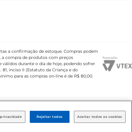
ujeitas a confirmação de estoque. Compras podem
s, a compra de produtos com preços
 válidos durante o dia de hoje, podendo sofrer
81, inciso II (Estatuto da Criança e do
mínimo para as compras on-line é de R$ 80,00.
 privacidade
Rejeitar todos
Aceitar todos os cookies
airro Brooklin Paulista, na cidade de São Paulo - SP.