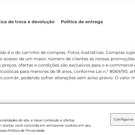
tica de troca e devolução
Política de entrega
álido é o do carrinho de compras. Fotos ilustrativas. Compras s
ir o acesso de um maior número de clientes as nossas promoçõe
 preços, ofertas e condições são exclusivos para o e-commerce e
coólicas para menores de 18 anos, conforme Lei n.º 8069/90, art. 
c.com.br
, podendo sofrer alterações sem aviso prévio. O valor 
Configurar
nalidades do site, e trazer conteúdo e ofertas
 em aceitar, você concorda em armazenar cookies em seu
 . Sediada na Av. das Nações Unidas, 12.995, 21º andar, CEP: 04.578-000, B
ossa Política de Privacidade.