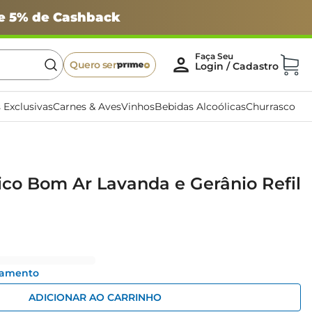
 e 5% de Cashback
Quero ser
 Exclusivas
Carnes & Aves
Vinhos
Bebidas Alcoólicas
Churrasco
rico Bom Ar Lavanda e Gerânio Refil
gamento
ADICIONAR AO CARRINHO