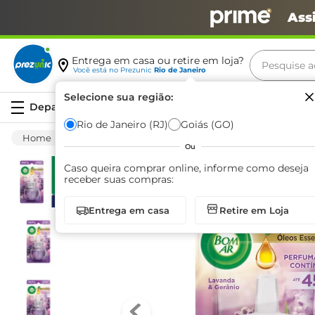
Ass
Pesquise aq
Entrega em casa ou retire em loja?
Você está no
Prezunic
Rio de Janeiro
Termos m
Selecione sua região:
Serviços
carne
Rio de Janeiro (RJ)
Goiás (GO)
Limpeza
Casa Em Geral
Desodorizadore
leite
Ou
café
Caso queira comprar online, informe como deseja
receber suas compras:
queijo
Entrega em casa
Retire em Loja
biscoit
azeite
arroz
iogurte
papel h