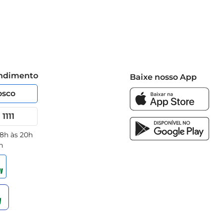
endimento
Baixe nosso App
osco
1111
 8h às 20h
h