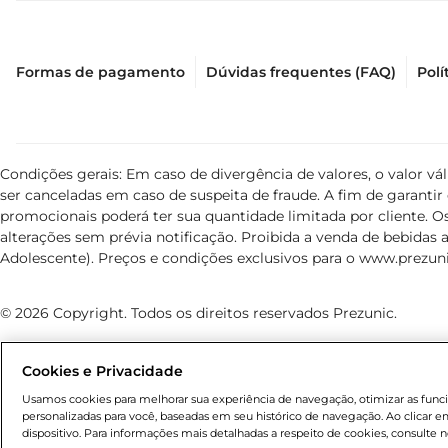
Formas de pagamento
Dúvidas frequentes (FAQ)
Polí
Condições gerais: Em caso de divergência de valores, o valor v
ser canceladas em caso de suspeita de fraude. A fim de garant
promocionais poderá ter sua quantidade limitada por cliente. Os
alterações sem prévia notificação. Proibida a venda de bebidas al
Adolescente). Preços e condições exclusivos para o
www.prezuni
© 2026 Copyright. Todos os direitos reservados Prezunic.
Cookies e Privacidade
Usamos cookies para melhorar sua experiência de navegação, otimizar as funcio
personalizadas para você, baseadas em seu histórico de navegação. Ao clicar
Cencosud Brasil Comercial SA.CNPJ sob n° 39.346.861/0350-38
dispositivo. Para informações mais detalhadas a respeito de cookies, consulte n