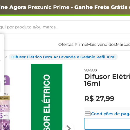
ine Agora
Prezunic Prime
• Ganhe Frete Grátis
ui por produto e/ou marca...
ais buscados
Ofertas Prime
Mais vendidos
Marcas
s
Difusor Elétrico Bom Ar Lavanda e Gerânio Refil 16ml
1659553
Difusor Elét
16ml
o
R$
27
,
99
Condições de pa
igiênico