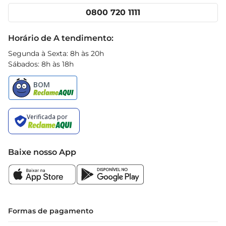
Cencosud Media
Clube Prezunic
0800 720 1111
Receitas
Black Friday
Horário de A tendimento:
Segunda à Sexta: 8h às 20h
Sábados: 8h às 18h
Baixe nosso App
Formas de pagamento