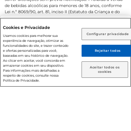
de bebidas alcoólicas para menores de 18 anos, conforme
Lei n.º 8069/90, art. 81, inciso II (Estatuto da Criança e do
Adolescente). Preços e condições exclusivos para o
www.prezunic.com.br
, podendo sofrer alterações sem aviso
Selecione sua região:
Cookies e Privacidade
prévio. O valor mínimo para as compras on-line é de R$
Configurar privacidade
Rio de Janeiro (RJ)
Goiás (GO)
Usamos cookies para melhorar sua
80,00.
experiência de navegação, otimizar as
Ou
funcionalidades do site, e trazer conteúdo
e ofertas personalizadas para você,
Rejeitar todos
Caso queira comprar online, informe como deseja receber
baseadas em seu histórico de navegação.
suas compras:
Ao clicar em aceitar, você concorda em
armazenar cookies em seu dispositivo.
© 2026 Copyright. Todos os direitos
Aceitar todos os
Para informações mais detalhadas a
Entrega em casa
Retire em Loja
cookies
reservados Prezunic.
respeito de cookies, consulte nossa
Política de Privacidade.
Cencosud Brasil Comercial SA.CNPJ sob n° 39.346.861/0350-
38 . Sediada na Av. das Nações Unidas, 12.995, 21º andar, CEP:
04.578-000, Bairro Brooklin Paulista, na cidade de São Paulo
- SP.