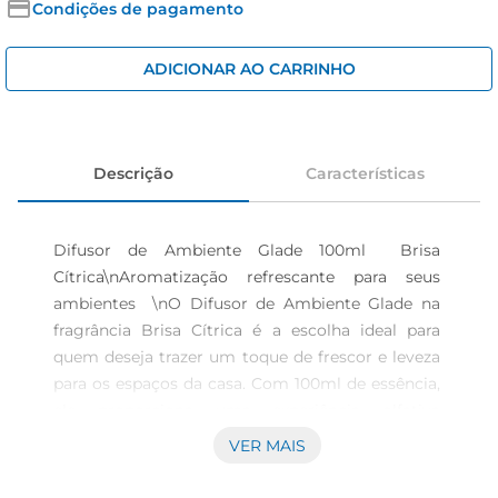
cerveja
Condições de pagamento
iogurte
ADICIONAR AO CARRINHO
papel higiênico
Descrição
Características
Difusor de Ambiente Glade 100ml  Brisa 
Cítrica\nAromatização refrescante para seus 
ambientes  \nO Difusor de Ambiente Glade na 
fragrância Brisa Cítrica é a escolha ideal para 
quem deseja trazer um toque de frescor e leveza 
para os espaços da casa. Com 100ml de essência, 
ele proporciona uma experiência olfativa 
agradável, transformando qualquer ambiente em 
VER MAIS
um local acolhedor e convidativo. A combinação 
de notas cítricas é perfeita para revitalizar a 