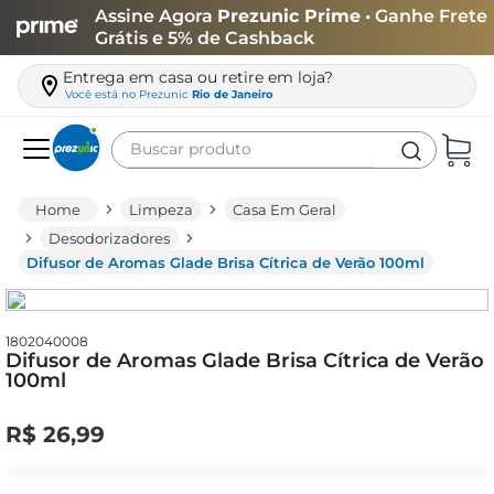
Assine Agora
Prezunic Prime
• Ganhe Frete
Grátis e 5% de Cashback
Entrega em casa ou retire em loja?
Você está no
Prezunic
Rio de Janeiro
Buscar produto
Termos mais buscados
Limpeza
Casa Em Geral
carne
Desodorizadores
Difusor de Aromas Glade Brisa Cítrica de Verão 100ml
leite
café
queijo
1802040008
Difusor de Aromas Glade Brisa Cítrica de Verão
100ml
arroz
azeite
R$
26
,
99
biscoito