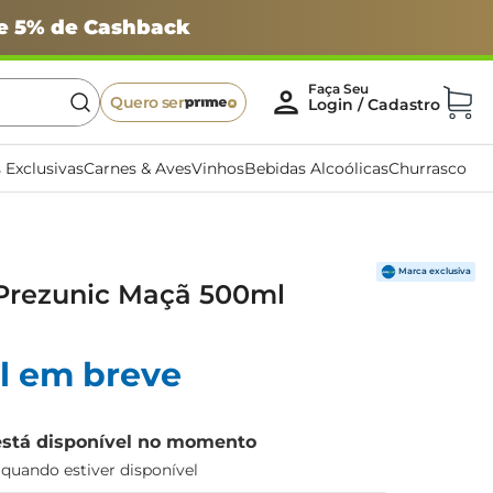
 e 5% de Cashback
Quero ser
 Exclusivas
Carnes & Aves
Vinhos
Bebidas Alcoólicas
Churrasco
Prezunic Maçã 500ml
l em breve
está disponível no momento
uando estiver disponível