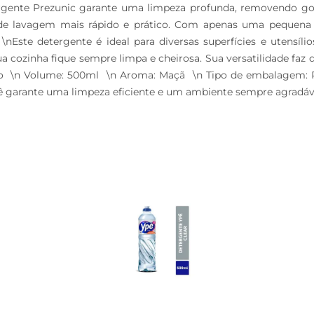
ente Prezunic garante uma limpeza profunda, removendo gordu
o de lavagem mais rápido e prático. Com apenas uma pequena 
Este detergente é ideal para diversas superfícies e utensílios.
 cozinha fique sempre limpa e cheirosa. Sua versatilidade faz d
to  \n Volume: 500ml  \n Aroma: Maçã  \n Tipo de embalagem: 
ê garante uma limpeza eficiente e um ambiente sempre agradável