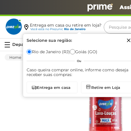
Ass
Pesquise aq
Entrega em casa ou retire em loja?
Você está no
Prezunic
Rio de Janeiro
Termos m
Selecione sua região:
Serviços
carne
Rio de Janeiro (RJ)
Goiás (GO)
Limpeza
Cozinha
Detergente
Dete
leite
Ou
café
Caso queira comprar online, informe como deseja
receber suas compras:
queijo
Entrega em casa
Retire em Loja
arroz
biscoit
azeite
iogurte
papel h