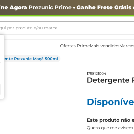
ine Agora
Prezunic Prime
• Ganhe Frete Grátis
ui por produto e/ou marca...
ais buscados
Ofertas Prime
Mais vendidos
Marcas
rgente Prezunic Maçã 500ml
1798121004
Detergente 
Disponíve
o
Este produto não 
Quero que me avisem q
igiênico