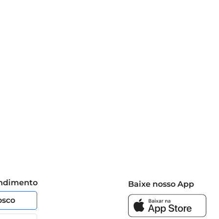
endimento
Baixe nosso App
osco