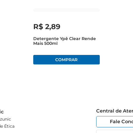
R$
2
,
89
Detergente Ypê Clear Rende
Mais 500ml
Central de At
ic
zunic
Fale Con
e Ética