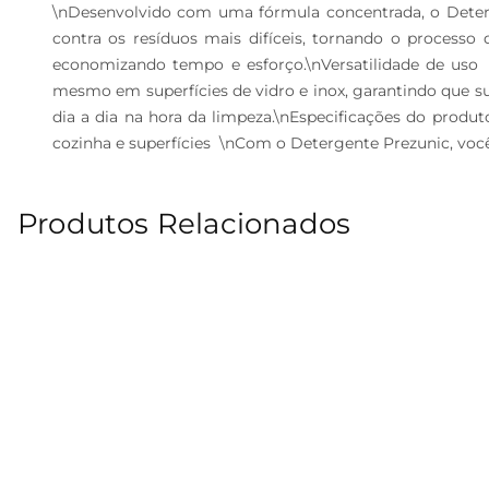
\nDesenvolvido com uma fórmula concentrada, o Deterg
contra os resíduos mais difíceis, tornando o process
economizando tempo e esforço.\nVersatilidade de uso  \n
mesmo em superfícies de vidro e inox, garantindo que sua
dia a dia na hora da limpeza.\nEspecificações do produ
cozinha e superfícies  \nCom o Detergente Prezunic, voc
Produtos Relacionados