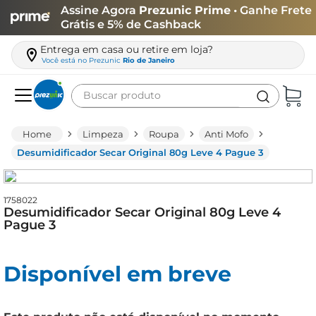
Assine Agora
Prezunic Prime
• Ganhe Frete
Grátis e 5% de Cashback
Entrega em casa ou retire em loja?
Você está no
Prezunic
Rio de Janeiro
Buscar produto
Termos mais buscados
Limpeza
Roupa
Anti Mofo
carne
Desumidificador Secar Original 80g Leve 4 Pague 3
leite
café
1758022
Desumidificador Secar Original 80g Leve 4
queijo
Pague 3
arroz
Disponível em breve
azeite
biscoito