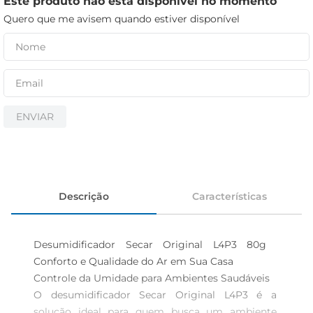
Este produto não está disponível no momento
cerveja
Quero que me avisem quando estiver disponível
iogurte
papel higiênico
ENVIAR
Descrição
Características
Desumidificador Secar Original L4P3 80g  
Conforto e Qualidade do Ar em Sua Casa

Controle da Umidade para Ambientes Saudáveis  

O desumidificador Secar Original L4P3 é a 
solução ideal para quem busca um ambiente 