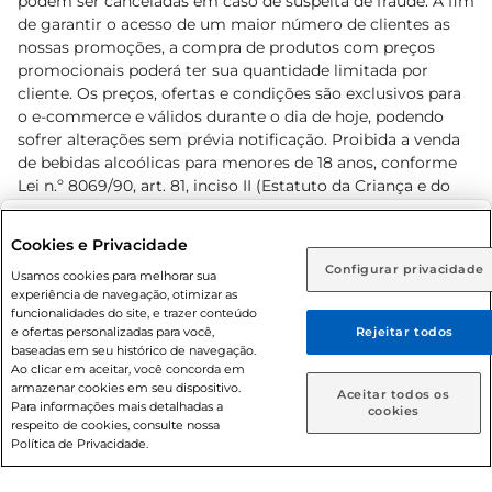
podem ser canceladas em caso de suspeita de fraude. A fim
de garantir o acesso de um maior número de clientes as
nossas promoções, a compra de produtos com preços
promocionais poderá ter sua quantidade limitada por
cliente. Os preços, ofertas e condições são exclusivos para
o e-commerce e válidos durante o dia de hoje, podendo
sofrer alterações sem prévia notificação. Proibida a venda
de bebidas alcoólicas para menores de 18 anos, conforme
Lei n.º 8069/90, art. 81, inciso II (Estatuto da Criança e do
Adolescente). Preços e condições exclusivos para o
www.prezunic.com.br
, podendo sofrer alterações sem aviso
Selecione sua região:
Cookies e Privacidade
prévio. O valor mínimo para as compras on-line é de R$
Configurar privacidade
Rio de Janeiro (RJ)
Goiás (GO)
Usamos cookies para melhorar sua
80,00.
experiência de navegação, otimizar as
Ou
funcionalidades do site, e trazer conteúdo
e ofertas personalizadas para você,
Rejeitar todos
Caso queira comprar online, informe como deseja receber
baseadas em seu histórico de navegação.
suas compras:
Ao clicar em aceitar, você concorda em
armazenar cookies em seu dispositivo.
© 2026 Copyright. Todos os direitos
Aceitar todos os
Para informações mais detalhadas a
Entrega em casa
Retire em Loja
cookies
reservados Prezunic.
respeito de cookies, consulte nossa
Política de Privacidade.