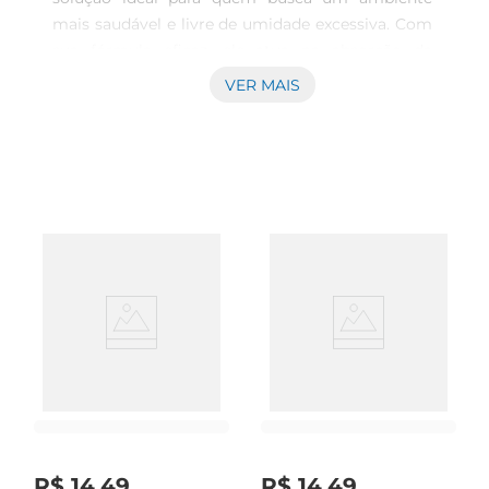
mais saudável e livre de umidade excessiva. Com 
sua fórmula eficaz, ele atua na absorção da 
umidade do ar, prevenindo problemas como 
VER MAIS
mofo, bolor e odores desagradáveis. Este produto 
é especialmente recomendado para uso em 
locais como closets, banheiros e áreas de serviço, 
onde a umidade tende a se acumular.

Tecnologia Eficiente e Prática  

Com um design compacto e discreto, o 
desumidificador Secar Original L4P3 possui 80g 
de capacidade, ideal para pequenos espaços. Sua 
tecnologia de absorção é baseada em cristais que 
capturam a umidade, proporcionando um 
funcionamento silencioso e sem necessidade de 
energia elétrica. Isso torna o produto uma 
escolha sustentável e econômica, perfeito para 
quem desejamanter a qualidade do ar sem 
complicações.

R$
14
,
49
R$
14
,
49