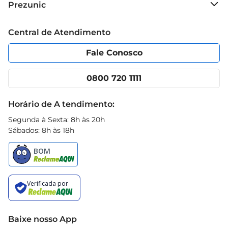
Prezunic
substituílos conforme necessário, garantindo 
Grupo Cencosud
assim a eficácia do produto.
Trabalhe conosco
Blog Prezunic
Central de Atendimento
Política de Privacidade
Código de Ética
Portal do fornecedor
Encartes
Fale Conosco
Nossas lojas
App Prezunic
Cencosud Media
Clube Prezunic
0800 720 1111
Receitas
Black Friday
Horário de A tendimento:
Segunda à Sexta: 8h às 20h
Sábados: 8h às 18h
Baixe nosso App