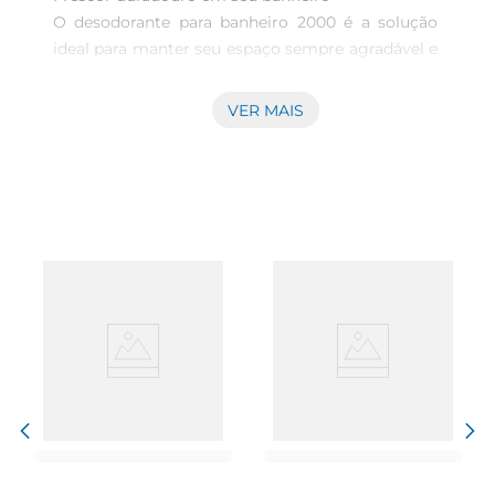
O desodorante para banheiro 2000 é a solução 
ideal para manter seu espaço sempre agradável e 
livre de odores indesejados. Com aprática 
embalagem de 30g, ele é perfeito para uso diário, 
VER MAIS
proporcionando um ambiente fresco e acolhedor. 
Sua fórmula foi desenvolvida para neutralizar 
rapidamente os cheiros, garantindo que cada 
visita ao banheiro seja uma experiência mais 
confortável.

Praticidade e eficiência  

Com três gotas de aplicação, este desodorante é 
fácil de usar e se adapta a diferentes 
necessidades. Basta aplicar uma pequena 
quantidade para sentir a diferença 
imediatamente. Sua ação rápida e eficaz garante 
que o frescor permaneça por mais tempo, 
tornandoo um aliado indispensável na rotina de 
cuidados com o lar.
