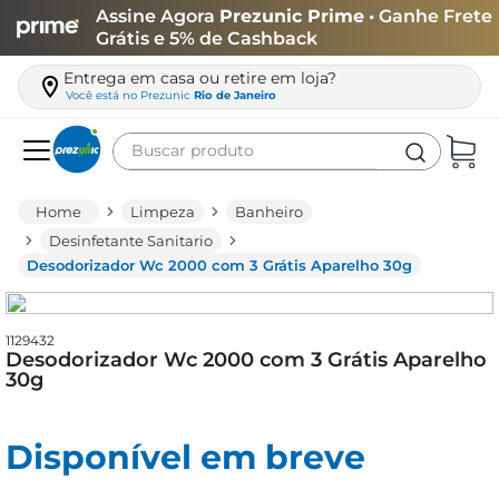
Assine Agora
Prezunic Prime
• Ganhe Frete
Grátis e 5% de Cashback
Entrega em casa ou retire em loja?
Você está no
Prezunic
Rio de Janeiro
Buscar produto
Termos mais buscados
Limpeza
Banheiro
carne
Desinfetante Sanitario
Desodorizador Wc 2000 com 3 Grátis Aparelho 30g
leite
café
1129432
queijo
Desodorizador Wc 2000 com 3 Grátis Aparelho
30g
arroz
azeite
Disponível em breve
biscoito