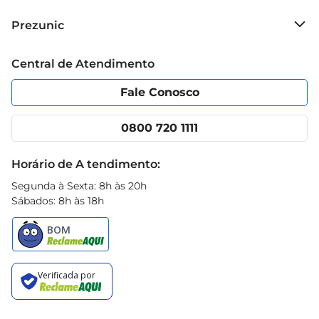
Sobre o Prezunic
Prezunic
Grupo Cencosud
Trabalhe conosco
Blog Prezunic
Central de Atendimento
Política de Privacidade
Código de Ética
Portal do fornecedor
Encartes
Fale Conosco
Nossas lojas
App Prezunic
Cencosud Media
Clube Prezunic
0800 720 1111
Receitas
Black Friday
Horário de A tendimento:
Segunda à Sexta: 8h às 20h
Sábados: 8h às 18h