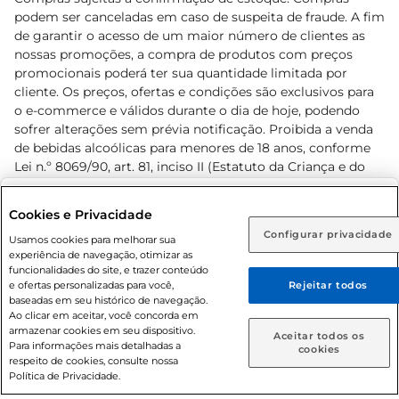
podem ser canceladas em caso de suspeita de fraude. A fim
de garantir o acesso de um maior número de clientes as
nossas promoções, a compra de produtos com preços
promocionais poderá ter sua quantidade limitada por
cliente. Os preços, ofertas e condições são exclusivos para
o e-commerce e válidos durante o dia de hoje, podendo
sofrer alterações sem prévia notificação. Proibida a venda
de bebidas alcoólicas para menores de 18 anos, conforme
Lei n.º 8069/90, art. 81, inciso II (Estatuto da Criança e do
Adolescente). Preços e condições exclusivos para o
www.prezunic.com.br
, podendo sofrer alterações sem aviso
Selecione sua região:
Cookies e Privacidade
prévio. O valor mínimo para as compras on-line é de R$
Configurar privacidade
Rio de Janeiro (RJ)
Goiás (GO)
Usamos cookies para melhorar sua
80,00.
experiência de navegação, otimizar as
Ou
funcionalidades do site, e trazer conteúdo
e ofertas personalizadas para você,
Rejeitar todos
Caso queira comprar online, informe como deseja receber
baseadas em seu histórico de navegação.
suas compras:
Ao clicar em aceitar, você concorda em
armazenar cookies em seu dispositivo.
© 2026 Copyright. Todos os direitos
Aceitar todos os
Para informações mais detalhadas a
Entrega em casa
Retire em Loja
cookies
reservados Prezunic.
respeito de cookies, consulte nossa
Política de Privacidade.