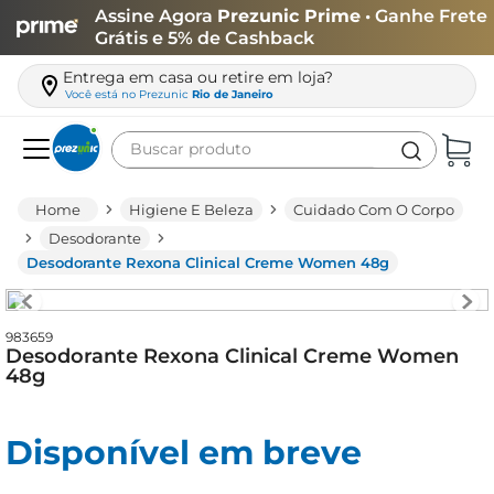
Assine Agora
Prezunic Prime
• Ganhe Frete
Grátis e 5% de Cashback
Entrega em casa ou retire em loja?
Você está no
Prezunic
Rio de Janeiro
Buscar produto
Termos mais buscados
Higiene E Beleza
Cuidado Com O Corpo
carne
Desodorante
Desodorante Rexona Clinical Creme Women 48g
leite
café
983659
queijo
Desodorante Rexona Clinical Creme Women
48g
arroz
biscoito
Disponível em breve
azeite