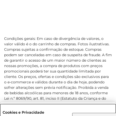
Condições gerais: Em caso de divergência de valores, o
valor válido é o do carrinho de compras. Fotos ilustrativas.
Compras sujeitas a confirmação de estoque. Compras
podem ser canceladas em caso de suspeita de fraude. A fim
de garantir o acesso de um maior número de clientes as
nossas promoções, a compra de produtos com preços
promocionais poderá ter sua quantidade limitada por
cliente. Os preços, ofertas e condições são exclusivos para
o e-commerce e válidos durante o dia de hoje, podendo
sofrer alterações sem prévia notificação. Proibida a venda
de bebidas alcoólicas para menores de 18 anos, conforme
Lei n.º 8069/90, art. 81, inciso II (Estatuto da Criança e do
Adolescente). Preços e condições exclusivos para o
www.prezunic.com.br
, podendo sofrer alterações sem aviso
Selecione sua região:
Cookies e Privacidade
prévio. O valor mínimo para as compras on-line é de R$