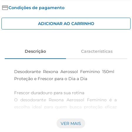
cerveja
Condições de pagamento
iogurte
papel higiênico
ADICIONAR AO CARRINHO
Descrição
Características
Desodorante Rexona Aerossol Feminino 150ml  
Proteção e Frescor para o Dia a Dia

Frescor duradouro para sua rotina  

O desodorante Rexona Aerossol Feminino é a 
escolha ideal para quem busca proteção eficaz 
contra o suor e um aroma agradável ao longo do 
dia. Com uma fórmula desenvolvida para 
VER MAIS
oferecer 48 horas de proteção, ele garante que 