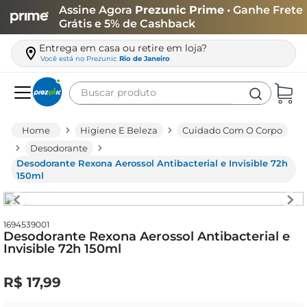
Assine Agora
Prezunic Prime
• Ganhe Frete
Grátis e 5% de Cashback
Entrega em casa ou retire em loja?
Você está no
Prezunic
Rio de Janeiro
Buscar produto
Termos mais buscados
Higiene E Beleza
Cuidado Com O Corpo
carne
Desodorante
Desodorante Rexona Aerossol Antibacterial e Invisible 72h
leite
150ml
café
queijo
1694539001
Desodorante Rexona Aerossol Antibacterial e
arroz
Invisible 72h 150ml
azeite
R$
17
,
99
biscoito