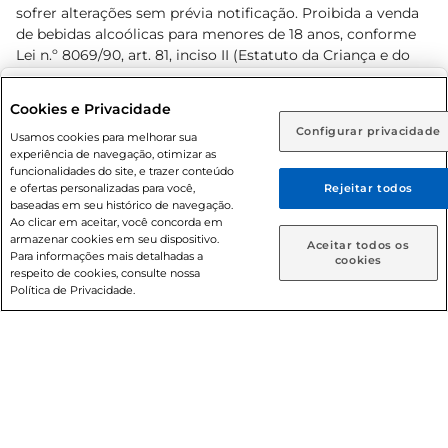
sofrer alterações sem prévia notificação. Proibida a venda
de bebidas alcoólicas para menores de 18 anos, conforme
Lei n.º 8069/90, art. 81, inciso II (Estatuto da Criança e do
Adolescente). Preços e condições exclusivos para o
www.prezunic.com.br
, podendo sofrer alterações sem aviso
Selecione sua região:
Cookies e Privacidade
prévio. O valor mínimo para as compras on-line é de R$
Configurar privacidade
Rio de Janeiro (RJ)
Goiás (GO)
Usamos cookies para melhorar sua
80,00.
experiência de navegação, otimizar as
Ou
funcionalidades do site, e trazer conteúdo
e ofertas personalizadas para você,
Rejeitar todos
Caso queira comprar online, informe como deseja receber
baseadas em seu histórico de navegação.
suas compras:
Ao clicar em aceitar, você concorda em
armazenar cookies em seu dispositivo.
© 2026 Copyright. Todos os direitos
Aceitar todos os
Para informações mais detalhadas a
Entrega em casa
Retire em Loja
cookies
reservados Prezunic.
respeito de cookies, consulte nossa
Política de Privacidade.
Cencosud Brasil Comercial SA.CNPJ sob n° 39.346.861/0350-
38 . Sediada na Av. das Nações Unidas, 12.995, 21º andar, CEP:
04.578-000, Bairro Brooklin Paulista, na cidade de São Paulo
- SP.