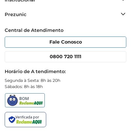
Giovanna Baby oferece em seus produtos.
Sobre o Prezunic
Prezunic
Grupo Cencosud
Trabalhe conosco
Blog Prezunic
Central de Atendimento
Política de Privacidade
Código de Ética
Portal do fornecedor
Encartes
Fale Conosco
Nossas lojas
App Prezunic
Cencosud Media
Clube Prezunic
0800 720 1111
Receitas
Black Friday
Horário de A tendimento:
Segunda à Sexta: 8h às 20h
Sábados: 8h às 18h