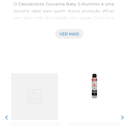
O Desodorante Giovanna Baby 0 Alumínio é uma 
escolha ideal para quem busca proteção eficaz 
sem abrir mão do cuidado com a pele. Com uma 
fórmula leve e delicada, este desodorante 
proporciona uma sensação de frescor duradoura 
VER MAIS
ao longo do dia, mantendo você confiante e 
confortávelem todas as situações. É perfeito para 
o uso diário, garantindo que você se sinta bem, 
seja em casa, no trabalho ou em momentos de 
lazer.

Fórmula livre de alumínio  

Este desodorante se destaca por sua composição 
que não contém alumínio, um ingrediente 
frequentemente associado a preocupações com 
a saúde. A proposta é oferecer uma alternativa 
mais suave, ideal para peles sensíveis. A ausência 
de substâncias agressivas permite que você 
utilize o produto com tranquilidade, sabendo que 
está cuidando da sua pele de maneira segura e 