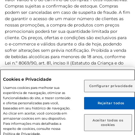
Compras sujeitas a confirmação de estoque. Compras
podem ser canceladas em caso de suspeita de fraude. A fim
de garantir o acesso de um maior número de clientes as
nossas promoções, a compra de produtos com preços
promocionais poderá ter sua quantidade limitada por
cliente. Os preços, ofertas e condições são exclusivos para
o e-commerce e válidos durante o dia de hoje, podendo
sofrer alterações sem prévia notificação. Proibida a venda
de bebidas alcoólicas para menores de 18 anos, conforme
Lei n.º 8069/90, art. 81, inciso II (Estatuto da Criança e do
Adolescente). Preços e condições exclusivos para o
www.prezunic.com.br
, podendo sofrer alterações sem aviso
Selecione sua região:
Cookies e Privacidade
prévio. O valor mínimo para as compras on-line é de R$
Configurar privacidade
Rio de Janeiro (RJ)
Goiás (GO)
Usamos cookies para melhorar sua
80,00.
experiência de navegação, otimizar as
Ou
funcionalidades do site, e trazer conteúdo
e ofertas personalizadas para você,
Rejeitar todos
Caso queira comprar online, informe como deseja receber
baseadas em seu histórico de navegação.
suas compras:
Ao clicar em aceitar, você concorda em
armazenar cookies em seu dispositivo.
© 2026 Copyright. Todos os direitos
Aceitar todos os
Para informações mais detalhadas a
Entrega em casa
Retire em Loja
cookies
reservados Prezunic.
respeito de cookies, consulte nossa
Política de Privacidade.