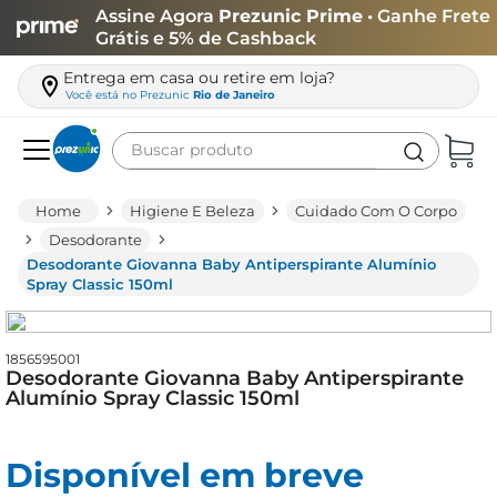
Assine Agora
Prezunic Prime
• Ganhe Frete
Grátis e 5% de Cashback
Entrega em casa ou retire em loja?
Você está no
Prezunic
Rio de Janeiro
Buscar produto
Termos mais buscados
Higiene E Beleza
Cuidado Com O Corpo
carne
Desodorante
Desodorante Giovanna Baby Antiperspirante Alumínio
leite
Spray Classic 150ml
café
queijo
1856595001
Desodorante Giovanna Baby Antiperspirante
biscoito
Alumínio Spray Classic 150ml
azeite
arroz
Disponível em breve