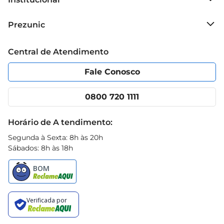
Sobre o Prezunic
Prezunic
Grupo Cencosud
Trabalhe conosco
Blog Prezunic
Central de Atendimento
Política de Privacidade
Código de Ética
Portal do fornecedor
Encartes
Fale Conosco
Nossas lojas
App Prezunic
Cencosud Media
Clube Prezunic
0800 720 1111
Receitas
Black Friday
Horário de A tendimento:
Segunda à Sexta: 8h às 20h
Sábados: 8h às 18h