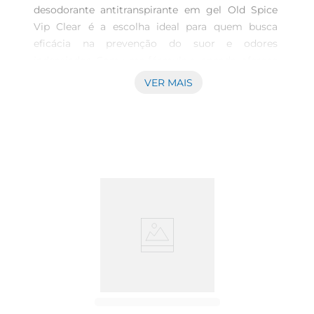
desodorante antitranspirante em gel Old Spice 
Vip Clear é a escolha ideal para quem busca 
eficácia na prevenção do suor e odores 
indesejados. Com uma fórmula avançada, oferece 
proteção prolongada para que você se sinta 
VER MAIS
seguro e confiante durante todo o dia. Este 
produto foi desenvolvido para aqueles que 
valorizam não apenas a eficácia, mas também 
um aroma marcante e envolvente.\n\nTextura e 
aplicação A apresentação em gel proporciona 
uma aplicação suave e rápida, sendo facilmente 
absorvido pela pele. A consistência do gel 
garante que o desodorante não deixe resíduos 
visíveis, proporcionando uma sensação de 
limpeza e conforto logo após o uso. Sua 
embalagem de 80g é prática e ideal para levar na 
bolsa ou necessaire, garantindo que você tenha 
sempre à mão uma proteção 
refrescante.\n\nAroma marcante O desodorante 