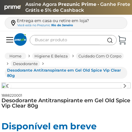
Assine Agora
Prezunic Prime
• Ganhe Frete
Grátis e 5% de Cashback
Entrega em casa ou retire em loja?
Você está no
Prezunic
Rio de Janeiro
Buscar produto
Termos mais buscados
Higiene E Beleza
Cuidado Com O Corpo
carne
Desodorante
Desodorante Antitranspirante em Gel Old Spice Vip Clear
leite
80g
café
queijo
1888220001
Desodorante Antitranspirante em Gel Old Spice
azeite
Vip Clear 80g
biscoito
arroz
Disponível em breve