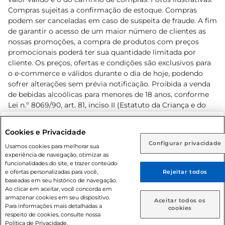
Compras sujeitas a confirmação de estoque. Compras
podem ser canceladas em caso de suspeita de fraude. A fim
de garantir o acesso de um maior número de clientes as
nossas promoções, a compra de produtos com preços
promocionais poderá ter sua quantidade limitada por
cliente. Os preços, ofertas e condições são exclusivos para
o e-commerce e válidos durante o dia de hoje, podendo
sofrer alterações sem prévia notificação. Proibida a venda
de bebidas alcoólicas para menores de 18 anos, conforme
Lei n.º 8069/90, art. 81, inciso II (Estatuto da Criança e do
Adolescente). Preços e condições exclusivos para o
www.prezunic.com.br
, podendo sofrer alterações sem aviso
Selecione sua região:
Cookies e Privacidade
prévio. O valor mínimo para as compras on-line é de R$
Configurar privacidade
Rio de Janeiro (RJ)
Goiás (GO)
Usamos cookies para melhorar sua
80,00.
experiência de navegação, otimizar as
Ou
funcionalidades do site, e trazer conteúdo
e ofertas personalizadas para você,
Rejeitar todos
Caso queira comprar online, informe como deseja receber
baseadas em seu histórico de navegação.
suas compras:
Ao clicar em aceitar, você concorda em
armazenar cookies em seu dispositivo.
© 2026 Copyright. Todos os direitos
Aceitar todos os
Para informações mais detalhadas a
Entrega em casa
Retire em Loja
cookies
reservados Prezunic.
respeito de cookies, consulte nossa
Política de Privacidade.