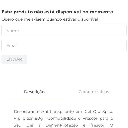
iogurte
papel higiênico
Este produto não está disponível no momento
Quero que me avisem quando estiver disponível
cerveja
ENVIAR
Descrição
Características
Desodorante Antitranspirante em Gel Old Spice 
Vip Clear 80g  Confiabilidade e Frescor para o 
Seu Dia a Dia\n\nProteção e frescor O 