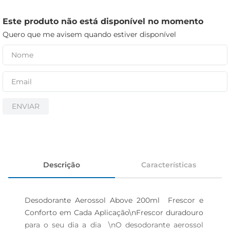
iogurte
papel higiênico
Este produto não está disponível no momento
Quero que me avisem quando estiver disponível
cerveja
ENVIAR
Descrição
Características
Desodorante Aerossol Above 200ml  Frescor e 
Conforto em Cada Aplicação\nFrescor duradouro 
para o seu dia a dia  \nO desodorante aerossol 