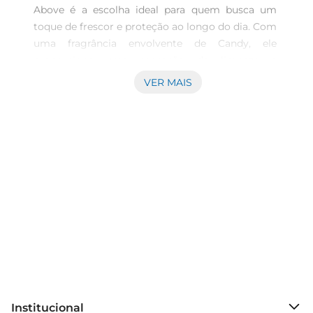
Above é a escolha ideal para quem busca um 
toque de frescor e proteção ao longo do dia. Com 
uma fragrância envolvente de Candy, ele 
proporciona uma sensação de limpeza e 
bemestar, mantendo você confiante em todas as 
VER MAIS
situações. Sua fórmula é desenvolvida 
paraoferecer uma proteção eficaz contra odores, 
permitindo que você aproveite suas atividades 
diárias sem preocupações.\nPraticidade e 
facilidade de uso  \nCom 200ml, o desodorante 
Above vem em uma embalagem econômica que 
garante um uso prolongado. O spray é fácil 
deaplicar, permitindo que você direcione a névoa 
de forma precisa nas áreas desejadas. Sua 
secagem rápida evita qualquer sensação 
pegajosa, tornando a aplicação uma experiência 
agradável e prática. Ideal para levar na bolsa ou 
na mochila, ele é perfeito para o uso diário, seja 
Institucional
em casa, no trabalho ou durante 