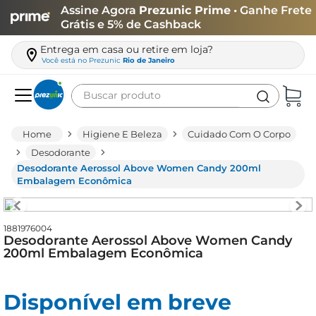
Assine Agora
Prezunic Prime
• Ganhe Frete
Grátis e 5% de Cashback
Entrega em casa ou retire em loja?
Você está no
Prezunic
Rio de Janeiro
Buscar produto
Termos mais buscados
Higiene E Beleza
Cuidado Com O Corpo
carne
Desodorante
Desodorante Aerossol Above Women Candy 200ml
leite
Embalagem Econômica
café
queijo
1881976004
Desodorante Aerossol Above Women Candy
arroz
200ml Embalagem Econômica
biscoito
azeite
Disponível em breve