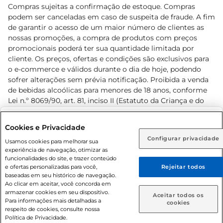
Compras sujeitas a confirmação de estoque. Compras
podem ser canceladas em caso de suspeita de fraude. A fim
de garantir o acesso de um maior número de clientes as
nossas promoções, a compra de produtos com preços
promocionais poderá ter sua quantidade limitada por
cliente. Os preços, ofertas e condições são exclusivos para
o e-commerce e válidos durante o dia de hoje, podendo
sofrer alterações sem prévia notificação. Proibida a venda
de bebidas alcoólicas para menores de 18 anos, conforme
Lei n.º 8069/90, art. 81, inciso II (Estatuto da Criança e do
Adolescente). Preços e condições exclusivos para o
www.prezunic.com.br
, podendo sofrer alterações sem aviso
Selecione sua região:
Cookies e Privacidade
prévio. O valor mínimo para as compras on-line é de R$
Configurar privacidade
Rio de Janeiro (RJ)
Goiás (GO)
Usamos cookies para melhorar sua
80,00.
experiência de navegação, otimizar as
Ou
funcionalidades do site, e trazer conteúdo
e ofertas personalizadas para você,
Rejeitar todos
Caso queira comprar online, informe como deseja receber
baseadas em seu histórico de navegação.
suas compras:
Ao clicar em aceitar, você concorda em
armazenar cookies em seu dispositivo.
© 2026 Copyright. Todos os direitos
Aceitar todos os
Para informações mais detalhadas a
Entrega em casa
Retire em Loja
cookies
reservados Prezunic.
respeito de cookies, consulte nossa
Política de Privacidade.