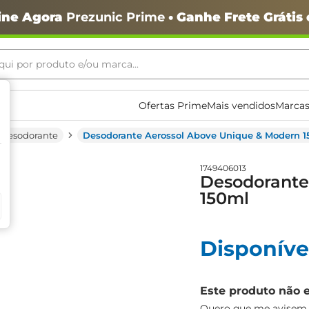
ine Agora
Prezunic Prime
• Ganhe Frete Grátis
ui por produto e/ou marca...
ais buscados
Ofertas Prime
Mais vendidos
Marcas
Desodorante
Desodorante Aerossol Above Unique & Modern 
1749406013
Desodorante
150ml
Disponíve
o
Este produto não 
Quero que me avisem q