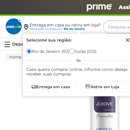
Ass
Pesquise aq
Entrega em casa ou retire em loja?
Você está no
Prezunic
Rio de Janeiro
Termos m
Selecione sua região:
Serviços
carne
Rio de Janeiro (RJ)
Goiás (GO)
Higiene E Beleza
Cuidado Com O Corpo
leite
Ou
café
Caso queira comprar online, informe como deseja
receber suas compras:
queijo
Entrega em casa
Retire em Loja
arroz
azeite
biscoit
cerveja
iogurte