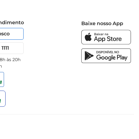
endimento
Baixe nosso App
osco
1111
 8h às 20h
h