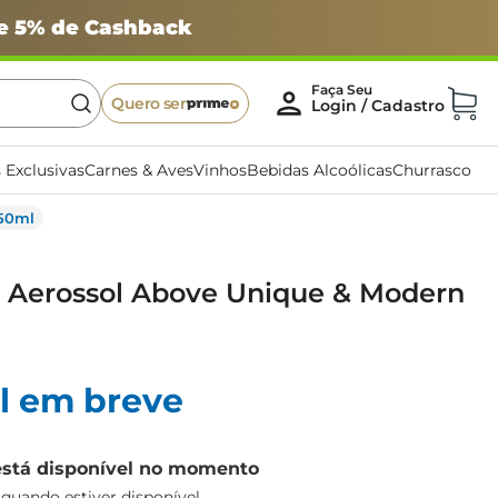
 e 5% de Cashback
Quero ser
 Exclusivas
Carnes & Aves
Vinhos
Bebidas Alcoólicas
Churrasco
150ml
 Aerossol Above Unique & Modern
l em breve
está disponível no momento
uando estiver disponível