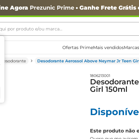
ine Agora
Prezunic Prime
• Ganhe Frete Grátis
ui por produto e/ou marca...
ais buscados
Ofertas Prime
Mais vendidos
Marcas
Desodorante
Desodorante Aerossol Above Neymar Jr Teen Gir
1806213001
Desodorante
Girl 150ml
o
Disponíve
Este produto não 
igiênico
Quero que me avisem q