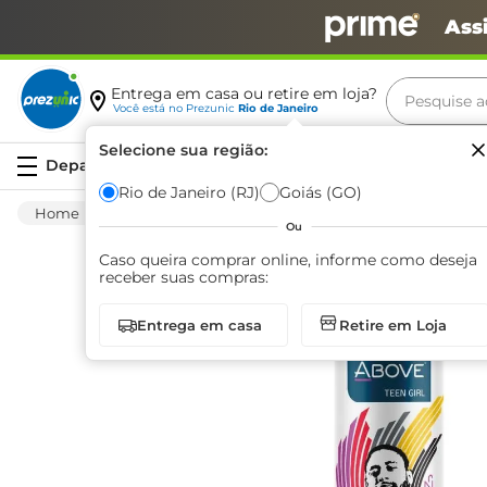
Ass
Pesquise aq
Entrega em casa ou retire em loja?
Você está no
Prezunic
Rio de Janeiro
Termos m
Selecione sua região:
Serviços
carne
Rio de Janeiro (RJ)
Goiás (GO)
Higiene E Beleza
Cuidado Com O Corpo
leite
Ou
café
Caso queira comprar online, informe como deseja
receber suas compras:
queijo
Entrega em casa
Retire em Loja
biscoit
azeite
arroz
iogurte
papel h