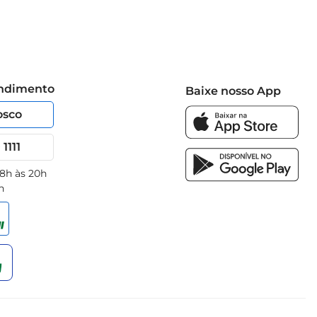
endimento
Baixe nosso App
osco
1111
 8h às 20h
h