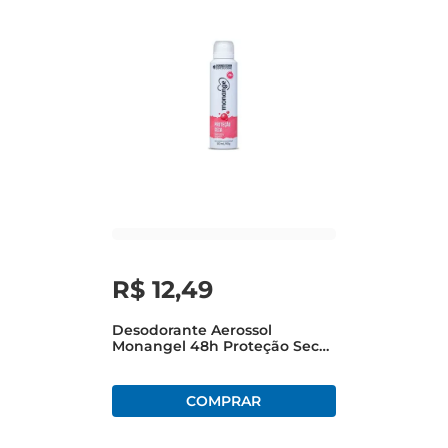
R$
12
,
49
Desodorante Aerossol
Monangel 48h Proteção Seca
90g