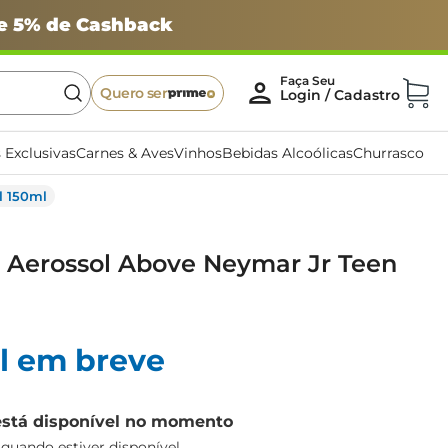
 e 5% de Cashback
Quero ser
 Exclusivas
Carnes & Aves
Vinhos
Bebidas Alcoólicas
Churrasco
l 150ml
 Aerossol Above Neymar Jr Teen
l em breve
está disponível no momento
uando estiver disponível