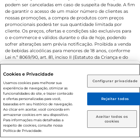
podem ser canceladas em caso de suspeita de fraude. A fim
de garantir o acesso de um maior número de clientes as
nossas promoções, a compra de produtos com preços
promocionais poderá ter sua quantidade limitada por
cliente. Os preços, ofertas e condições são exclusivos para
o e-commerce e válidos durante o dia de hoje, podendo
sofrer alterações sem prévia notificação. Proibida a venda
de bebidas alcoólicas para menores de 18 anos, conforme
Lei n.º 8069/90, art. 81, inciso II (Estatuto da Criança e do
Adolescente). Preços e condições exclusivos para o
www.prezunic.com.br
, podendo sofrer alterações sem aviso
Selecione sua região:
Cookies e Privacidade
prévio. O valor mínimo para as compras on-line é de R$
Configurar privacidade
Rio de Janeiro (RJ)
Goiás (GO)
Usamos cookies para melhorar sua
80,00.
experiência de navegação, otimizar as
Ou
funcionalidades do site, e trazer conteúdo
e ofertas personalizadas para você,
Rejeitar todos
Caso queira comprar online, informe como deseja receber
baseadas em seu histórico de navegação.
suas compras:
Ao clicar em aceitar, você concorda em
armazenar cookies em seu dispositivo.
© 2026 Copyright. Todos os direitos
Aceitar todos os
Para informações mais detalhadas a
Entrega em casa
Retire em Loja
cookies
reservados Prezunic.
respeito de cookies, consulte nossa
Política de Privacidade.