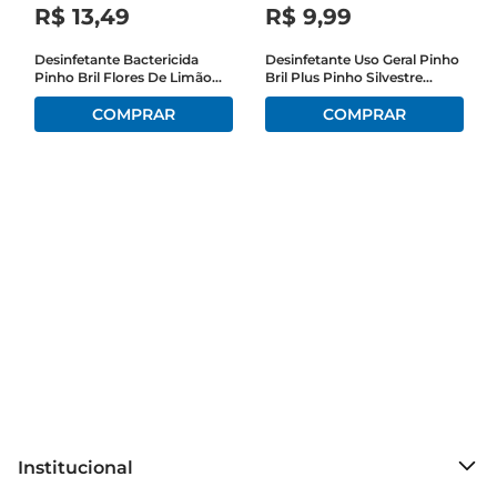
áreas externas 

R$
13
,
49
R$
9
,
99
 Embalagem econômica para maior rendimento 
Garanta ambientes desinfetados e perfumados 
Desinfetante Bactericida
Desinfetante Uso Geral Pinho
Pinho Bril Flores De Limão
Bril Plus Pinho Silvestre
com o Desinfetante Ypê BAK Eucalipto 2L. 
Squeeze 1l
Squeeze Leve 1l Pague 900ml
Compre agora e transforme sua limpeza com 
proteção e perfumação  Eficaz contra 
Staphylococcus aureus e Salmonella choleraesuis
Institucional