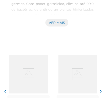
germes. Com poder germicida, elimina até 99,9 
de bactérias, garantindo ambientes higienizados 
e seguros. Este desinfetante perfumado atua 
como higienizador e produto para desinfecção, 
VER MAIS
perfeito para pisos, superfícies, banheiros, 
cozinhas e áreas externas. Além da ação 
poderosa, o Desinfetante Ypê Eucalipto oferece 
um perfume confortável, transformando a rotina 
de limpeza doméstica em um momento 
agradável. Versátil e eficiente, é indispensável 
para faxina pesada ou limpeza diária, mantendo 
sua casa limpa, protegida e perfumada por muito 
mais tempo. 

 Mata 99,9 de bactérias para máxima proteção 

 Perfume intenso de lavanda para frescor 
prolongado 

 Produto 3 em 1: limpa, desinfeta e perfuma 

 Indicado para pisos, superfícies, banheiros e 