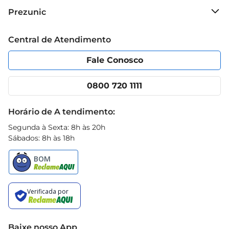
Sobre o Prezunic
Prezunic
Grupo Cencosud
Trabalhe conosco
Blog Prezunic
Central de Atendimento
Política de Privacidade
Código de Ética
Portal do fornecedor
Encartes
Fale Conosco
Nossas lojas
App Prezunic
Cencosud Media
Clube Prezunic
0800 720 1111
Receitas
Black Friday
Horário de A tendimento:
Segunda à Sexta: 8h às 20h
Sábados: 8h às 18h
Baixe nosso App