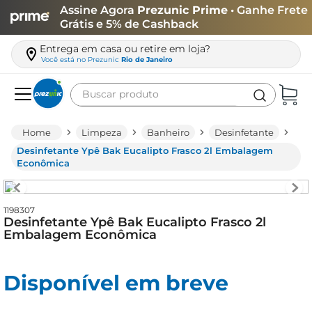
Assine Agora
Prezunic Prime
• Ganhe Frete
Grátis e 5% de Cashback
Entrega em casa ou retire em loja?
Você está no
Prezunic
Rio de Janeiro
Buscar produto
Termos mais buscados
Limpeza
Banheiro
Desinfetante
carne
Desinfetante Ypê Bak Eucalipto Frasco 2l Embalagem
Econômica
leite
café
1198307
queijo
Desinfetante Ypê Bak Eucalipto Frasco 2l
Embalagem Econômica
arroz
azeite
Disponível em breve
biscoito