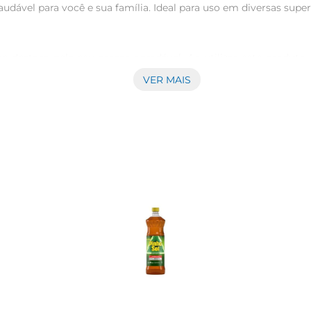
ável para você e sua família. Ideal para uso em diversas superfí
e destaca pelo seu aroma agradável. Ao utilizar este produto
cada, tornando os espaços mais acolhedores e agradáveis para o d
VER MAIS
 Sua embalagem prática permite uma aplicação rápida e eficien
a diversas situações, desde a limpeza diária até a desinfecção 
o desinfetante em água, conforme as instruções do rótulo, e a
o produto pode ser mais eficaz. Sempre utilize luvas durante a 
ml, ideal para uso doméstico ecomercial. Sua fórmula é desen
suários. É uma solução prática e eficiente para quem busca m