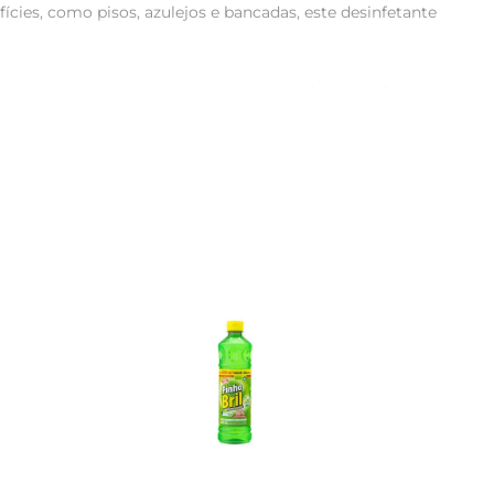
cies, como pisos, azulejos e bancadas, este desinfetante 
, você não apenas limpa, mas também deixa um frescor 
ia a dia.

te, seja em casa, no escritório ou em estabelecimentos 
em momentos que exigem maior atenção à higiene.

plicar nas superfícies desejadas. Para áreas com maior 
aplicação e mantenha o ambiente ventilado para garantir 
volvida para garantir a máxima eficácia na eliminação 
anter a higiene em dia, sem abrir mão de um ambiente 