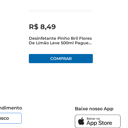
R$
8
,
49
Desinfetante Pinho Bril Flores
De Limão Leve 500ml Pague
450ml
endimento
Baixe nosso App
osco