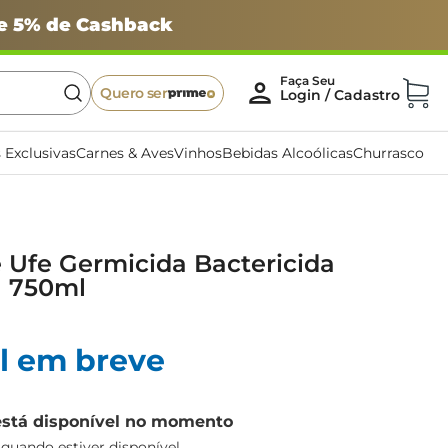
 e 5% de Cashback
Quero ser
 Exclusivas
Carnes & Aves
Vinhos
Bebidas Alcoólicas
Churrasco
 Ufe Germicida Bactericida
a 750ml
l em breve
está disponível no momento
uando estiver disponível