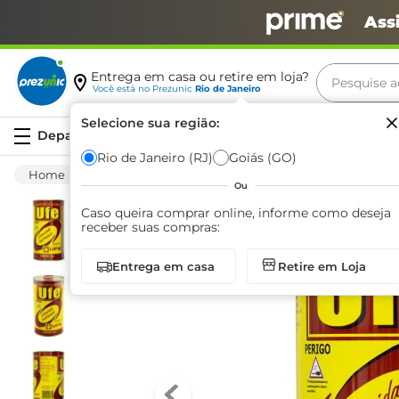
Ass
Pesquise aq
Entrega em casa ou retire em loja?
Você está no
Prezunic
Rio de Janeiro
Termos m
Selecione sua região:
Serviços
carne
Rio de Janeiro (RJ)
Goiás (GO)
Limpeza
Banheiro
Desinfetante
De
leite
Ou
café
Caso queira comprar online, informe como deseja
receber suas compras:
queijo
Entrega em casa
Retire em Loja
biscoit
azeite
arroz
iogurte
papel h