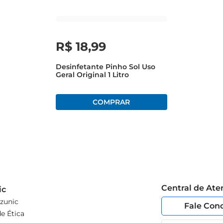
R$
18
,
99
Desinfetante Pinho Sol Uso
Geral Original 1 Litro
Central de At
ic
zunic
Fale Con
e Ética