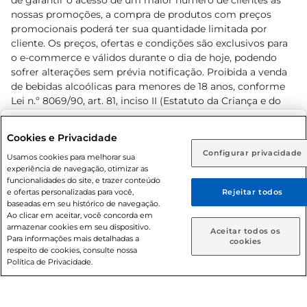
de garantir o acesso de um maior número de clientes as
nossas promoções, a compra de produtos com preços
promocionais poderá ter sua quantidade limitada por
cliente. Os preços, ofertas e condições são exclusivos para
o e-commerce e válidos durante o dia de hoje, podendo
sofrer alterações sem prévia notificação. Proibida a venda
de bebidas alcoólicas para menores de 18 anos, conforme
Lei n.º 8069/90, art. 81, inciso II (Estatuto da Criança e do
Adolescente). Preços e condições exclusivos para o
www.prezunic.com.br
, podendo sofrer alterações sem aviso
Selecione sua região:
Cookies e Privacidade
prévio. O valor mínimo para as compras on-line é de R$
Configurar privacidade
Rio de Janeiro (RJ)
Goiás (GO)
Usamos cookies para melhorar sua
80,00.
experiência de navegação, otimizar as
Ou
funcionalidades do site, e trazer conteúdo
e ofertas personalizadas para você,
Rejeitar todos
Caso queira comprar online, informe como deseja receber
baseadas em seu histórico de navegação.
suas compras:
Ao clicar em aceitar, você concorda em
armazenar cookies em seu dispositivo.
© 2026 Copyright. Todos os direitos
Aceitar todos os
Para informações mais detalhadas a
Entrega em casa
Retire em Loja
cookies
reservados Prezunic.
respeito de cookies, consulte nossa
Política de Privacidade.