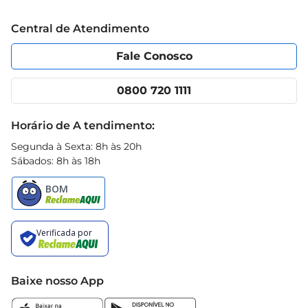
Trabalhe conosco
Blog Prezunic
Central de Atendimento
Política de Privacidade
Código de Ética
Portal do fornecedor
Encartes
Fale Conosco
Nossas lojas
App Prezunic
Cencosud Media
Clube Prezunic
0800 720 1111
Receitas
Black Friday
Horário de A tendimento:
Segunda à Sexta: 8h às 20h
Sábados: 8h às 18h
Baixe nosso App