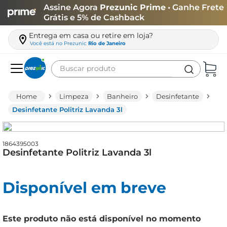
Assine Agora
Prezunic Prime
• Ganhe Frete
Grátis e 5% de Cashback
Entrega em casa ou retire em loja?
Você está no
Prezunic
Rio de Janeiro
Buscar produto
Termos mais buscados
Limpeza
Banheiro
Desinfetante
carne
Desinfetante Politriz Lavanda 3l
leite
café
1864395003
Desinfetante Politriz Lavanda 3l
queijo
arroz
Disponível em breve
biscoito
azeite
Este produto não está disponível no momento