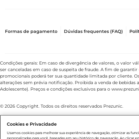
Formas de pagamento
Dúvidas frequentes (FAQ)
Polí
Condições gerais: Em caso de divergência de valores, o valor v
ser canceladas em caso de suspeita de fraude. A fim de garant
promocionais poderá ter sua quantidade limitada por cliente. Os
alterações sem prévia notificação. Proibida a venda de bebidas al
Adolescente). Preços e condições exclusivos para o
www.prezuni
© 2026 Copyright. Todos os direitos reservados Prezunic.
Cookies e Privacidade
Usamos cookies para melhorar sua experiência de navegação, otimizar as funcio
personalizadas para você, baseadas em seu histórico de navegação. Ao clicar