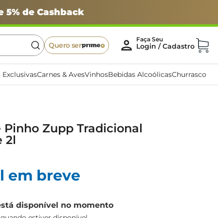
 e 5% de Cashback
Quero ser
 Exclusivas
Carnes & Aves
Vinhos
Bebidas Alcoólicas
Churrasco
 Pinho Zupp Tradicional
 2l
l em breve
está disponível no momento
uando estiver disponível