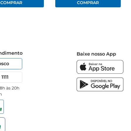
endimento
Baixe nosso App
osco
1111
 8h às 20h
h