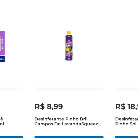
R$
8
,
99
R$
18
,
pê
Desinfetante Pinho Bril
Desinfet
ml
Campos De LavandaSqueeze
Pinho Sol 
500ml
Litro