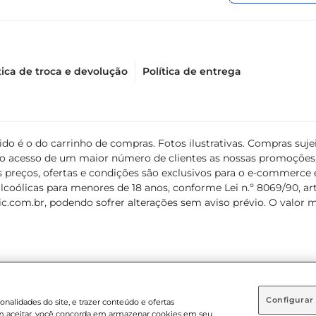
tica de troca e devolução
Política de entrega
álido é o do carrinho de compras. Fotos ilustrativas. Compras s
ir o acesso de um maior número de clientes as nossas promoçõe
 preços, ofertas e condições são exclusivos para o e-commerce e
coólicas para menores de 18 anos, conforme Lei n.º 8069/90, art. 
c.com.br
, podendo sofrer alterações sem aviso prévio. O valor 
Configurar
nalidades do site, e trazer conteúdo e ofertas
 em aceitar, você concorda em armazenar cookies em seu