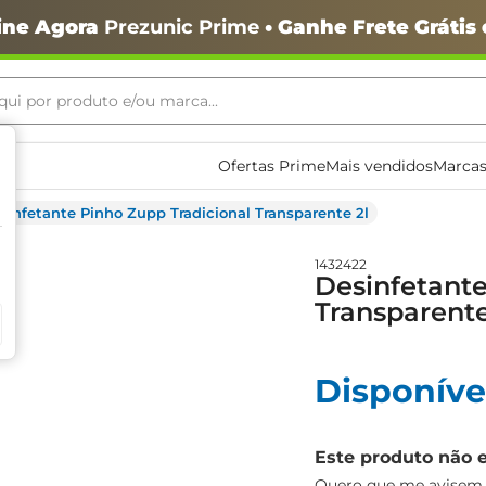
ine Agora
Prezunic Prime
• Ganhe Frete Grátis
ui por produto e/ou marca...
ais buscados
Ofertas Prime
Mais vendidos
Marcas
sinfetante Pinho Zupp Tradicional Transparente 2l
1432422
Desinfetante
Transparente
o
Disponíve
Este produto não 
igiênico
Quero que me avisem q