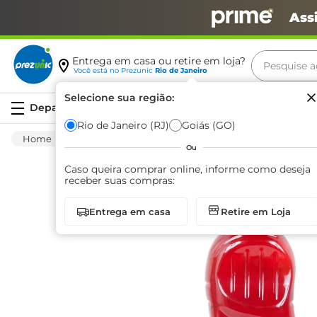
Ass
Pesquise aq
Entrega em casa ou retire em loja?
Você está no
Prezunic
Rio de Janeiro
Termos m
Selecione sua região:
Serviços
carne
Rio de Janeiro (RJ)
Goiás (GO)
Limpeza
Banheiro
Desinfetante
De
leite
Ou
café
Caso queira comprar online, informe como deseja
receber suas compras:
queijo
Entrega em casa
Retire em Loja
azeite
biscoit
arroz
iogurte
papel h