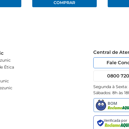
Central de At
ic
zunic
Fale Con
e Ética
0800 720 
unic
Segunda à Sexta:
ezunic
Sábados: 8h às 18