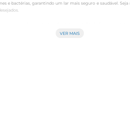
e bactérias, garantindo um lar mais seguro e saudável. Seja na
sejados.

e um aroma refrescante que deixa a sensação de limpeza no ar.
agrância duradoura transforma a rotina de limpeza em um mome
VER MAIS
ico e fácil de usar. Pode ser diluído em água para limpeza de s
você adapte a aplicação conforme a necessidade, garantindo que
Sol é desenvolvido para oferecer uma limpeza eficaz sem com
r a melhor performance do produto, mantendo a segurança de to
os um aliado poderoso na luta contra sujeira e germes, garant