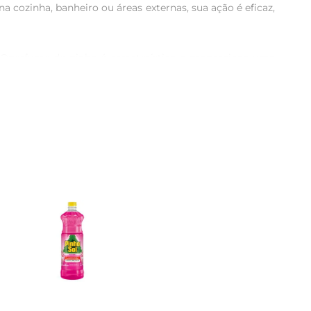
 cozinha, banheiro ou áreas externas, sua ação é eficaz, 
 Operfume de pinho é característico e proporciona uma 
nto mais prazeroso, fazendo com que cada espaço da sua 
uperfícies ou utilizado puro em áreas que necessitam de 
 cada canto da sua casa receba a atenção que merece.

prometer a saúde dos usuários. É importante seguir as 
dos os membros da família.

indo um ambiente limpo, fresco e saudável para você e 