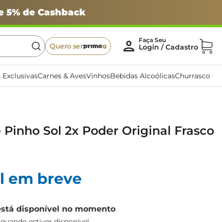
 e 5% de Cashback
Quero ser
 Exclusivas
Carnes & Aves
Vinhos
Bebidas Alcoólicas
Churrasco
 Pinho Sol 2x Poder Original Frasco
l em breve
está disponível no momento
uando estiver disponível