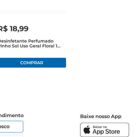
R$
18
,
99
Desinfetante Perfumado
inho Sol Uso Geral Floral 1
itro
endimento
Baixe nosso App
osco