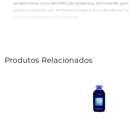
proporciona uma desinfecção poderosa, eliminando germes 
proporcionando um ambiente limpo e livre de odores inde
Aroma Refrescantee Duradouro  

Além de sua eficácia, o Desinfetante Pinho Sol oferec
experiência agradável durante e após a limpeza. Sua fr
casa fique não apenas limpo, mas também perfumado.

Fácil Aplicação e Uso  

Com 1 litro de produto, o Desinfetante Pinho Sol é prát
Produtos Relacionados
desinfecção mais intensa. Sua versatilidade permite que
Segurança e Confiabilidade  

A segurança é uma prioridade, e o Desinfetante Pinho 
instruções de uso e diluição recomendadas para garanti
Especificações do Produto  

 Volume: 1 litro  

 Tipo de Produto: Desinfetante  

 Uso Recomendado: Limpeza e desinfecção de superfícies em geral  

 Fragrância: Pinho  

Com o Desinfetante Pinho Sol 2X Poder, você tem em mã
sua família.