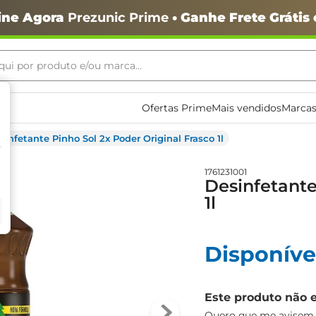
ine Agora
Prezunic Prime
• Ganhe Frete Grátis
ui por produto e/ou marca...
ais buscados
Ofertas Prime
Mais vendidos
Marcas
sinfetante Pinho Sol 2x Poder Original Frasco 1l
1761231001
Desinfetante
1l
o
Disponíve
Este produto não 
igiênico
Quero que me avisem q