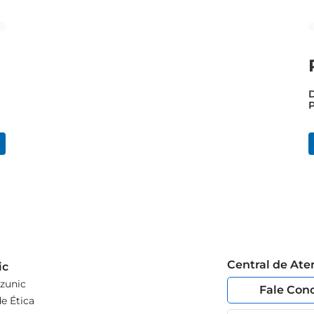
P
L
Central de At
ic
zunic
Fale Con
e Ética