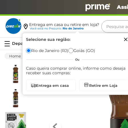
Ass
Pesquise aq
Entrega em casa ou retire em loja?
Você está no
Prezunic
Rio de Janeiro
Termos m
Selecione sua região:
Serviços
carne
Rio de Janeiro (RJ)
Goiás (GO)
Limpeza
Banheiro
Desinfetante
De
leite
Ou
café
Caso queira comprar online, informe como deseja
receber suas compras:
queijo
Entrega em casa
Retire em Loja
biscoit
azeite
arroz
iogurte
papel h