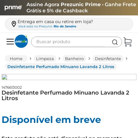
Assine Agora
Prezunic Prime
• Ganhe Frete
Grátis e 5% de Cashback
Entrega em casa ou retire em loja?
Você está no
Prezunic
Rio de Janeiro
Buscar produto
Termos mais buscados
Limpeza
Banheiro
Desinfetante
carne
Desinfetante Perfumado Minuano Lavanda 2 Litros
leite
café
1476613002
Desinfetante Perfumado Minuano Lavanda 2
queijo
Litros
arroz
Disponível em breve
azeite
biscoito