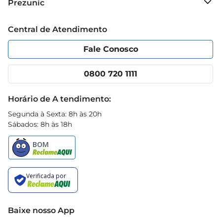
Prezunic
produto é seguro para uso em diversas 
Grupo Cencosud
superfícies, tornandose um aliado indispensável 
Trabalhe conosco
Blog Prezunic
Central de Atendimento
na rotina de limpeza.
Política de Privacidade
Código de Ética
Portal do fornecedor
Encartes
Fale Conosco
Nossas lojas
App Prezunic
Cencosud Media
Clube Prezunic
0800 720 1111
Receitas
Black Friday
Horário de A tendimento:
Segunda à Sexta: 8h às 20h
Sábados: 8h às 18h
Baixe nosso App