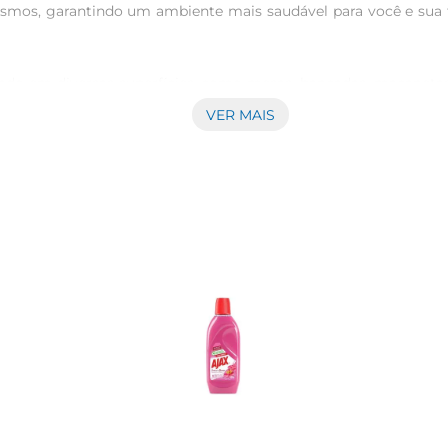
smos, garantindo um ambiente mais saudável para você e sua fa
lizado em diversas superfícies, como mesas, bancadas, maçane
íceis. Além disso, sua fragrância agradável proporciona uma s
VER MAIS
as também desinfeta, oferecendo uma solução completa para a
recomendado para locais de alto tráfego, onde a necessidade d
ão que ele oferece.

mpromisso com a qualidade e a saúde. Ao escolher este desinfet
ais limpo e protegido. Ideal para quem valoriza a higiene e a s