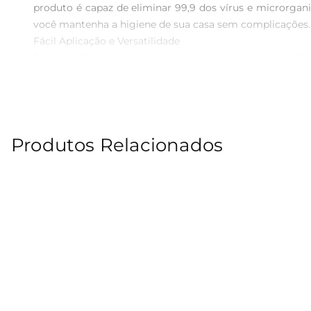
produto é capaz de eliminar 99,9 dos vírus e microrgani
você mantenha a higiene de sua casa sem complicações.

Fácil Aplicação e Versatilidade  

Este desinfetante em aerossol é projetado para ser uti
uniforme do produto, alcançando até os cantos mais dif
mais convidativo.

Eficácia Comprovada  

O Desinfetante Lysolform Aerossol não apenas limpa, m
Produtos Relacionados
ambientes domésticos e comerciais, ele é especialmente 
comprovada, garantindo que você possa confiar na proteç
Compromisso com a Qualidade  

O Desinfetante Lysolform é um produto que reflete o co
segurança e o bemestar, contribuindo para um ambiente m