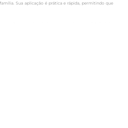
mília. Sua aplicação é prática e rápida, permitindo que 
tas e muito mais. A embalagem permite uma distribuição 
ensação de frescor após a limpeza, tornando o ambiente 
 manutenção da higiene em sua casa. Ideal para uso em 
e desinfecção é ainda maior. Sua eficácia foi testada e 
ante, você está optando por uma solução que prioriza a 
aúde em seu dia a dia.