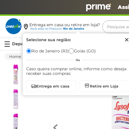
Ass
Pesquise aq
Entrega em casa ou retire em loja?
Você está no
Prezunic
Rio de Janeiro
Termos m
Selecione sua região:
Serviços
carne
Rio de Janeiro (RJ)
Goiás (GO)
Limpeza
Casa Em Geral
Limpadores
leite
Ou
café
Caso queira comprar online, informe como deseja
receber suas compras:
queijo
Entrega em casa
Retire em Loja
arroz
azeite
biscoit
cerveja
iogurte