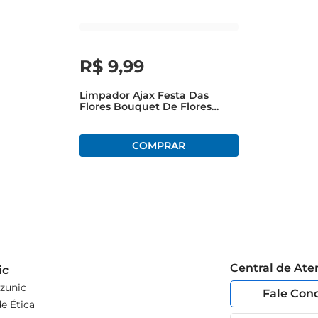
R$
9
,
99
Limpador Ajax Festa Das
Flores Bouquet De Flores
500ml
Central de At
ic
zunic
Fale Con
e Ética