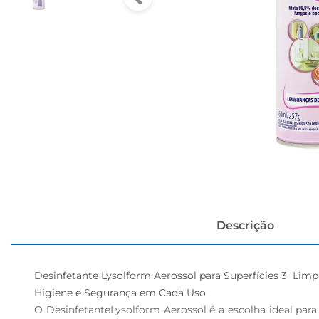
papel h
Descrição
Desinfetante Lysolform Aerossol para Superfícies 3  Limpe
Higiene e Segurança em Cada Uso  

O DesinfetanteLysolform Aerossol é a escolha ideal par