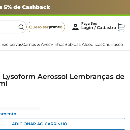
 e 5% de Cashback
Quero ser
 Exclusivas
Carnes & Aves
Vinhos
Bebidas Alcoólicas
Churrasco
e Lysoform Aerossol Lembranças de
ml
gamento
ADICIONAR AO CARRINHO