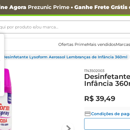
ine Agora
Prezunic Prime
• Ganhe Frete Grátis
ui por produto e/ou marca...
ais buscados
Ofertas Prime
Mais vendidos
Marcas
Desinfetante Lysoform Aerossol Lembranças de Infância 360ml
1743502003
Desinfetant
Infância 360
R$
39
,
49
o
Condições de pa