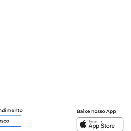
endimento
Baixe nosso App
osco