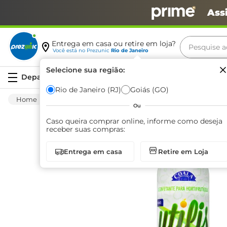
Ass
Pesquise aq
Entrega em casa ou retire em loja?
Você está no
Prezunic
Rio de Janeiro
Termos m
Selecione sua região:
Serviços
carne
Rio de Janeiro (RJ)
Goiás (GO)
Limpeza
Banheiro
Desinfetante
De
leite
Ou
café
Caso queira comprar online, informe como deseja
receber suas compras:
queijo
Entrega em casa
Retire em Loja
arroz
biscoit
azeite
iogurte
papel h