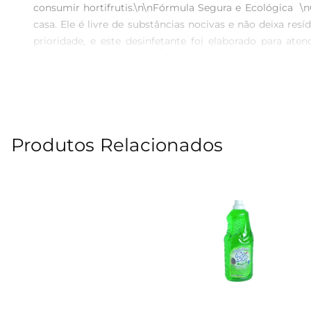
consumir hortifrutis.\n\nFórmula Segura e Ecológica  
casa. Ele é livre de substâncias nocivas e não deixa re
prioridade, e este desinfetante foi elaborado para ate
desinfetante em água conforme as instruções do rótulo
processo de limpeza simples e rápido, ideal para o d
consumo.\n\nEspecificações do Produto  \nO Desinfetan
facilita o armazenamento e o manuseio, permitindo que
quem busca otimizar o espaço na cozinha.
Produtos Relacionados