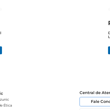
l
D
Central de At
ic
zunic
Fale Con
e Ética