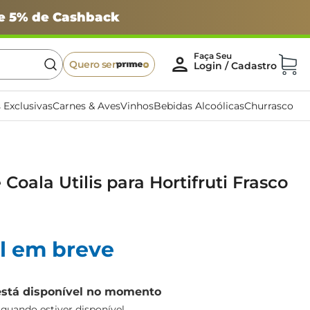
 e 5% de Cashback
Quero ser
 Exclusivas
Carnes & Aves
Vinhos
Bebidas Alcoólicas
Churrasco
Coala Utilis para Hortifruti Frasco
l em breve
está disponível no momento
uando estiver disponível