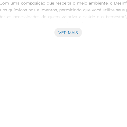
\nCom uma composição que respeita o meio ambiente, o Desinfet
síduos químicos nos alimentos, permitindo que você utilize seu
nder às necessidades de quem valoriza a saúde e o bemestar.\n
 e aplicar sobre as hortaliças e frutas. Após a aplicação, en
ia a dia corrido. Com o Desinfetante Coala Utilis, você gara
VER MAIS
te Coala Utilis para Hortifrutis vem em uma embalagem de 30
 você tenha sempreà mão uma solução eficaz para a limpeza d