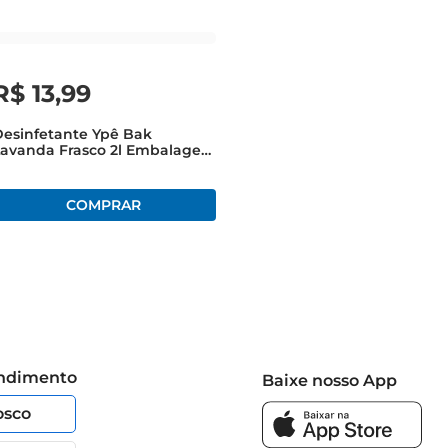
R$
13
,
99
esinfetante Ypê Bak
Lavanda Frasco 2l Embalagem
Econômica
endimento
Baixe nosso App
osco