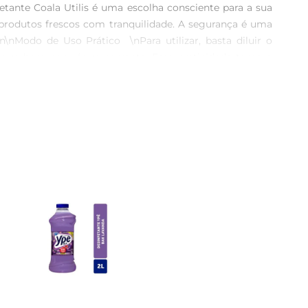
ante Coala Utilis é uma escolha consciente para a sua 
s produtos frescos com tranquilidade. A segurança é uma 
\nModo de Uso Prático  \nPara utilizar, basta diluir o 
xágue bem com água corrente. Essa praticidade torna o 
nte que seus alimentos estejam sempre prontos para o 
0ml, perfeita para uso doméstico. Seu design compacto 
os seus alimentos. A embalagem é prática e ideal para 