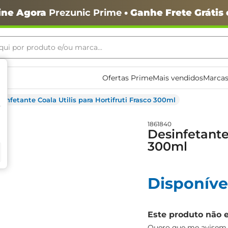
ine Agora
Prezunic Prime
• Ganhe Frete Grátis
ui por produto e/ou marca...
ais buscados
Ofertas Prime
Mais vendidos
Marcas
sinfetante Coala Utilis para Hortifruti Frasco 300ml
1861840
Desinfetante 
300ml
o
Disponíve
Este produto não 
igiênico
Quero que me avisem q