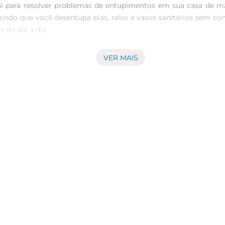
al para resolver problemas de entupimentos em sua casa de ma
mitindo que você desentupa pias, ralos e vasos sanitários sem c
 do dia a dia.

VER MAIS
e potencializa a força aplicada, permitindo desobstruir tub
antindo que você tenha a versatilidade necessária para lidar com
soa.

proporcionar conforto durante o uso, com um cabo que se aj
cê trabalhe sem esforço excessivo. A segurança também é uma pr
feito de forma segura e eficaz.

mazenamento, o Desentupidor Bettanin Turbo 499 é uma ferra
não apenas atende às necessidadesfuncionais, mas também se i