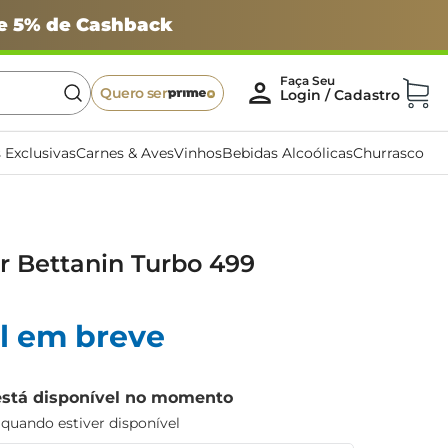
 e 5% de Cashback
Quero ser
 Exclusivas
Carnes & Aves
Vinhos
Bebidas Alcoólicas
Churrasco
r Bettanin Turbo 499
l em breve
está disponível no momento
uando estiver disponível