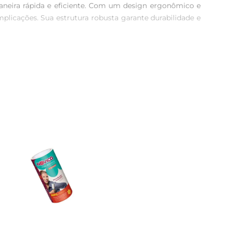
neira rápida e eficiente. Com um design ergonômico e 
omplicações. Sua estrutura robusta garante durabilidade e 
os e encanamentos com mais eficácia. A sua ponta foi 
 diversas situações. Além disso, a utilização do produto é 
usta perfeitamente à mão, evitando escorregões. Sua 
ioridade, pois o produto é projetado para evitar danos 
menta que pode ser facilmente guardada em qualquer 
ntegra bem ao ambiente da sua casa, sem ocupar muito 