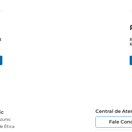
t
R
R
Central de At
ic
zunic
Fale Con
e Ética