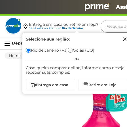
Ass
Pesquise aq
Entrega em casa ou retire em loja?
Você está no
Prezunic
Rio de Janeiro
Termos m
Selecione sua região:
Serviços
carne
Rio de Janeiro (RJ)
Goiás (GO)
Limpeza
Casa Em Geral
Outros
Des
leite
Ou
café
Caso queira comprar online, informe como deseja
receber suas compras:
queijo
Entrega em casa
Retire em Loja
arroz
biscoit
azeite
iogurte
papel h