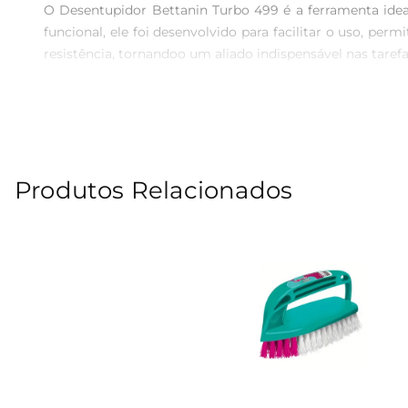
O Desentupidor Bettanin Turbo 499 é a ferramenta ide
funcional, ele foi desenvolvido para facilitar o uso, per
resistência, tornandoo um aliado indispensável nas tarefas
Tecnologia de Desentupimento Avançada  

Este desentupidor conta com um sistema de pressão qu
projetada para se adaptar a diferentes tipos de ralos, gar
simples e intuitiva, tornandoo acessível para qualquer pes
Produtos Relacionados
Conforto e Segurança no Uso  

O Desentupidor Bettanin Turbo 499 foi pensado para 
construção leve facilita o manuseio, permitindo que vo
aos encanamentos, garantindo que o desentupimento seja 
Especificações e Design Funcional  

Com dimensões que favorecem a portabilidade e o ar
armário ou prateleira. Seu design moderno e prático 
espaço.