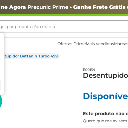
ine Agora
Prezunic Prime
• Ganhe Frete Grátis
ui por produto e/ou marca...
ais buscados
Ofertas Prime
Mais vendidos
Marcas
entupidor Bettanin Turbo 499
1100134
Desentupido
Disponíve
o
Este produto não 
Quero que me avisem q
igiênico