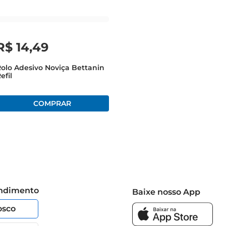
R$
14
,
49
olo Adesivo Noviça Bettanin
efil
endimento
Baixe nosso App
osco