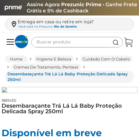
Assine Agora
Prezunic Prime
• Ganhe Frete
Grátis e 5% de Cashback
Entrega em casa ou retire em loja?
Você está no
Prezunic
Rio de Janeiro
Buscar produto
Termos mais buscados
Higiene E Beleza
Cuidado Com O Cabelo
carne
Cremes De Tratamento, Pentear
Desembaraçante Trá Lá Lá Baby Proteção Delicada Spray
leite
250ml
café
queijo
1881430
Desembaraçante Trá Lá Lá Baby Proteção
arroz
Delicada Spray 250ml
biscoito
azeite
Disponível em breve