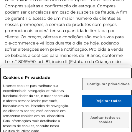
Compras sujeitas a confirmação de estoque. Compras
podem ser canceladas em caso de suspeita de fraude. A fim
de garantir o acesso de um maior número de clientes as
nossas promoções, a compra de produtos com preços
promocionais poderá ter sua quantidade limitada por
cliente. Os preços, ofertas e condições são exclusivos para
o e-commerce e válidos durante o dia de hoje, podendo
sofrer alterações sem prévia notificação. Proibida a venda
de bebidas alcoólicas para menores de 18 anos, conforme
Lei n.º 8069/90, art. 81, inciso II (Estatuto da Criança e do
Adolescente). Preços e condições exclusivos para o
www.prezunic.com.br
, podendo sofrer alterações sem aviso
Selecione sua região:
Cookies e Privacidade
prévio. O valor mínimo para as compras on-line é de R$
Configurar privacidade
Rio de Janeiro (RJ)
Goiás (GO)
Usamos cookies para melhorar sua
80,00.
experiência de navegação, otimizar as
Ou
funcionalidades do site, e trazer conteúdo
e ofertas personalizadas para você,
Rejeitar todos
Caso queira comprar online, informe como deseja receber
baseadas em seu histórico de navegação.
suas compras:
Ao clicar em aceitar, você concorda em
armazenar cookies em seu dispositivo.
© 2026 Copyright. Todos os direitos
Aceitar todos os
Para informações mais detalhadas a
Entrega em casa
Retire em Loja
cookies
reservados Prezunic.
respeito de cookies, consulte nossa
Política de Privacidade.