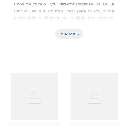
tipos de cabelo  \nO desembaraçante Tra La La 
Bab P Del é a solução ideal para quem busca 
praticidade e eficácia no cuidado dos cabelos. 
Com uma fórmula especialmente desenvolvida, 
este produto proporciona um desembaraço 
VER MAIS
suave, facilitando a escovação e reduzindo a 
quebra dos fios. Ideal para todos os tipos de 
cabelo, ele é especialmente recomendado para 
cabelos cacheados e crespos, que costumam ser 
mais difíceis de desembaraçar.\n\nFórmula 
enriquecida para hidratação  \nEste 
desembaraçante não apenas facilita o penteado, 
mas tambémnutre os fios. Enriquecido com 
ingredientes que promovem a hidratação, ele 
ajuda a manter a saúde dos cabelos, deixandoos 
macios e brilhantes. A aplicação é simples e 
rápida, tornando a rotina de cuidados capilares 
mais prática e agradável.\n\nUso versátil e prático 
 \nO desembaraçante Tra La La pode ser utilizado 