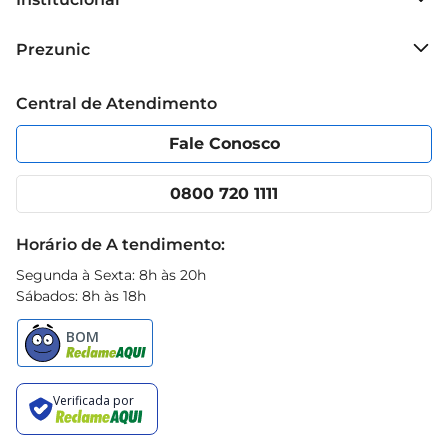
Sobre o Prezunic
Prezunic
Grupo Cencosud
Trabalhe conosco
Blog Prezunic
Central de Atendimento
Política de Privacidade
Código de Ética
Portal do fornecedor
Encartes
Fale Conosco
Nossas lojas
App Prezunic
Cencosud Media
Clube Prezunic
0800 720 1111
Receitas
Black Friday
Horário de A tendimento:
Segunda à Sexta: 8h às 20h
Sábados: 8h às 18h