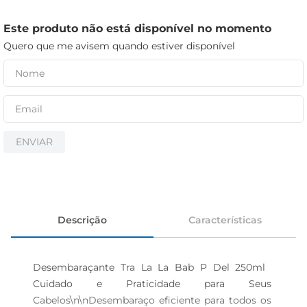
iogurte
papel higiênico
Este produto não está disponível no momento
Quero que me avisem quando estiver disponível
cerveja
ENVIAR
Descrição
Características
Desembaraçante Tra La La Bab P Del 250ml  
Cuidado e Praticidade para Seus 
Cabelos\n\nDesembaraço eficiente para todos os 