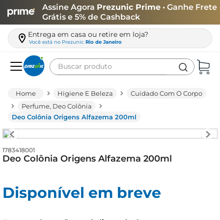
Assine Agora
Prezunic Prime
• Ganhe Frete
Grátis e 5% de Cashback
Entrega em casa ou retire em loja?
Você está no
Prezunic
Rio de Janeiro
Buscar produto
Termos mais buscados
Higiene E Beleza
Cuidado Com O Corpo
carne
Perfume, Deo Colônia
Deo Colônia Origens Alfazema 200ml
leite
café
1783418001
queijo
Deo Colônia Origens Alfazema 200ml
biscoito
azeite
Disponível em breve
arroz