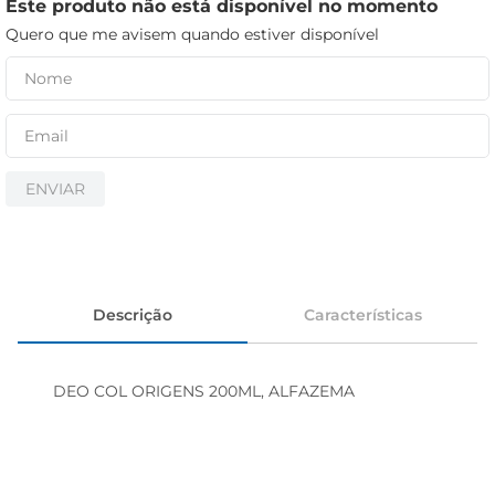
iogurte
Este produto não está disponível no momento
Quero que me avisem quando estiver disponível
papel higiênico
cerveja
ENVIAR
Descrição
Características
DEO COL ORIGENS 200ML, ALFAZEMA