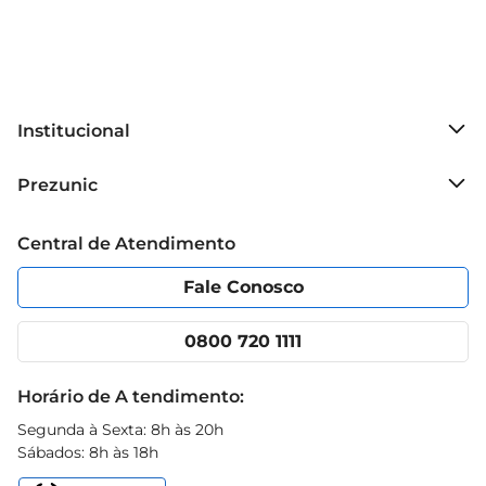
Institucional
Sobre o Prezunic
Prezunic
Grupo Cencosud
Trabalhe conosco
Blog Prezunic
Central de Atendimento
Política de Privacidade
Código de Ética
Portal do fornecedor
Encartes
Fale Conosco
Nossas lojas
App Prezunic
Cencosud Media
Clube Prezunic
0800 720 1111
Receitas
Black Friday
Horário de A tendimento:
Segunda à Sexta: 8h às 20h
Sábados: 8h às 18h