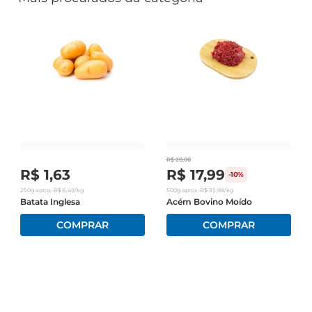
R$
20
,
00
R$
1
,
63
R$
17
,
99
-
10%
250g
aprox.
•
R$
6
,
49
/kg
500g
aprox.
•
R$
35
,
98
/kg
Batata Inglesa
Acém Bovino Moído