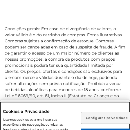
Condições gerais: Em caso de divergência de valores, o
valor válido é o do carrinho de compras. Fotos ilustrativas.
Compras sujeitas a confirmação de estoque. Compras
podem ser canceladas em caso de suspeita de fraude. A fim
de garantir o acesso de um maior número de clientes as
nossas promoções, a compra de produtos com preços
promocionais poderá ter sua quantidade limitada por
cliente. Os preços, ofertas e condições são exclusivos para
o e-commerce e válidos durante o dia de hoje, podendo
sofrer alterações sem prévia notificação. Proibida a venda
de bebidas alcoólicas para menores de 18 anos, conforme
Lei n.º 8069/90, art. 81, inciso II (Estatuto da Criança e do
Adolescente). Preços e condições exclusivos para o
www.prezunic.com.br
, podendo sofrer alterações sem aviso
Selecione sua região:
Cookies e Privacidade
prévio. O valor mínimo para as compras on-line é de R$
Configurar privacidade
Rio de Janeiro (RJ)
Goiás (GO)
Usamos cookies para melhorar sua
80,00.
experiência de navegação, otimizar as
Ou
funcionalidades do site, e trazer conteúdo