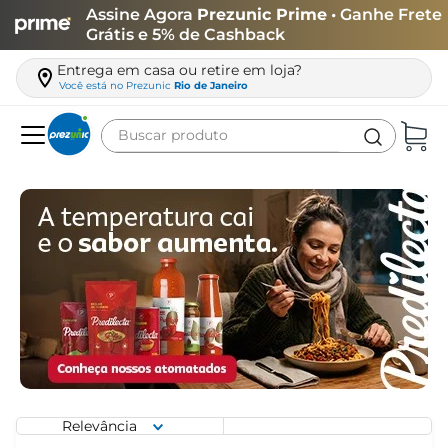
Assine Agora
Prezunic Prime
• Ganhe Frete
Grátis e 5% de Cashback
Entrega em casa ou retire em loja?
Você está no
Prezunic
Rio de Janeiro
Buscar produto
Termos mais buscados
carne
leite
café
queijo
biscoito
azeite
arroz
Relevância