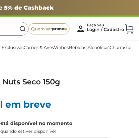
 e 5% de Cashback
Quero ser
 Exclusivas
Carnes & Aves
Vinhos
Bebidas Alcoólicas
Churrasco
 Nuts Seco 150g
l em breve
está disponível no momento
uando estiver disponível