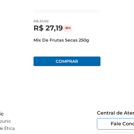
R$
31
,
99
R$
27
,
19
-
15%
Mix De Frutas Secas 250g
Central de At
ic
zunic
Fale Con
e Ética