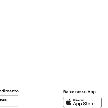
endimento
Baixe nosso App
osco