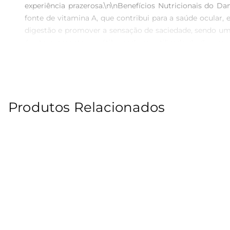
experiência prazerosa.\n\nBenefícios Nutricionais do 
fonte de vitamina A, que contribui para a saúde ocular, 
digestão e promover a sensação de saciedade, sendo uma
é extremamente versátil e pode ser utilizado de diversa
ótimos em pratos salgados, como saladas e carnes, traze
transporte, permitindo que você leve essa delícia para 
rigorosa de seus produtos. Os damascos secos são cuid
de excelência. Ao escolher Dr.Nuts, você opta por um lan
Produtos Relacionados
máximo os benefícios dos damascos secos, considere c
Outra dica é utilizálos em receitas de bolos e muffins,
um produto que une sabor, saúde e praticidade, ideal para 