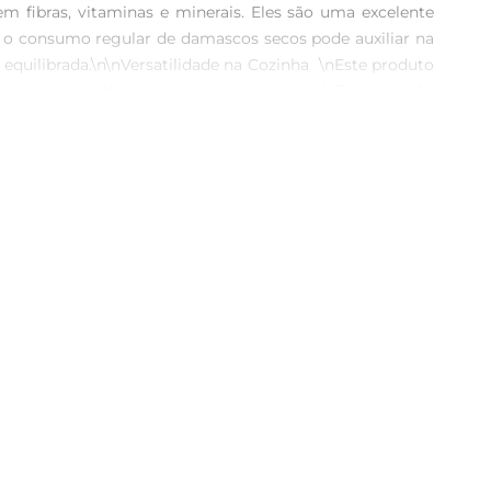
 fibras, vitaminas e minerais. Eles são uma excelente 
so, o consumo regular de damascos secos pode auxiliar na 
uilibrada.\n\nVersatilidade na Cozinha  \nEste produto 
ogurtes ou smoothies para um toque especial. Também são 
idade da embalagem de 150g facilita o armazenamento e o 
nhecida por seu compromisso com a qualidade e a seleção 
icional, garantindo que você tenha em mãos um produto 
tricionais.\n\nSugestões de Consumo  \nParaaproveitar ao 
 castanhas que é perfeito para um lanche energético. 
nCom os damascos secos Dr. Nuts, você tem a garantia de 