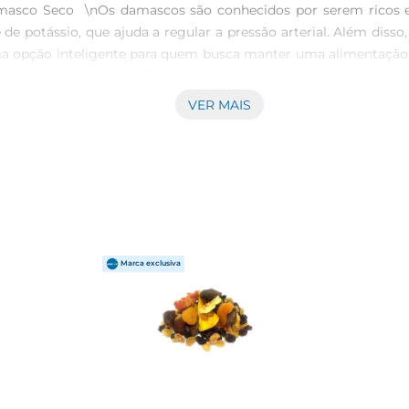
Damasco Seco  \nOs damascos são conhecidos por serem ricos em
e de potássio, que ajuda a regular a pressão arterial. Além dis
 opção inteligente para quem busca manter uma alimentação eq
s maneiras na culinária. Experimente adicionálos a granolas, i
ndo um contraste de sabor que enriquece as receitas. A pratic
VER MAIS
onde quiser.\n\nQualidade Dr. Nuts  \nA marca Dr. Nuts é reco
adosamente processados para preservar seu sabor e valor nutr
che saudável e saboroso, que se alinha às suas necessidades nu
ombinálos com nozes ou amêndoas, criando um mix de frutas e
 onde podem adicionar um toquede umidade e doçura natural. \n\
o seu estilo de vida.