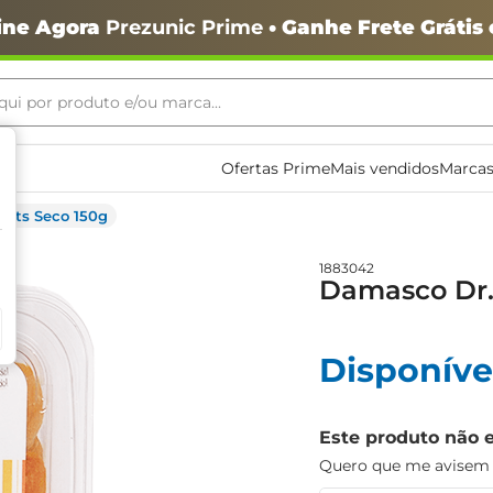
ine Agora
Prezunic Prime
• Ganhe Frete Grátis
ui por produto e/ou marca...
ais buscados
Ofertas Prime
Mais vendidos
Marcas
Nuts Seco 150g
1883042
Damasco Dr.
Disponíve
o
Este produto não 
Quero que me avisem q
igiênico