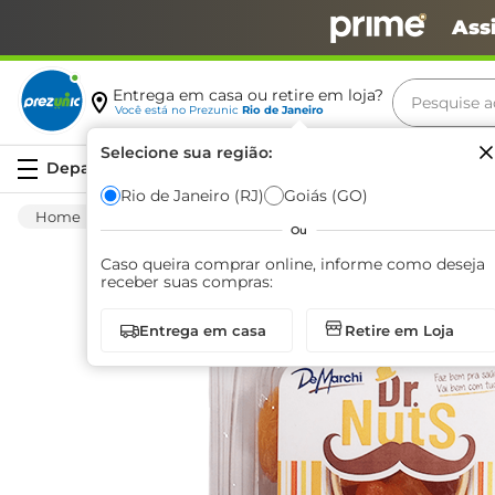
Ass
Pesquise aq
Entrega em casa ou retire em loja?
Você está no
Prezunic
Rio de Janeiro
Termos m
Selecione sua região:
Serviços
carne
Rio de Janeiro (RJ)
Goiás (GO)
Hortifruti
Fruta
Seca
Damasco Dr. 
leite
Ou
café
Caso queira comprar online, informe como deseja
receber suas compras:
queijo
Entrega em casa
Retire em Loja
arroz
biscoit
azeite
iogurte
papel h