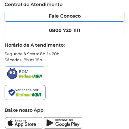
Central de Atendimento
Política de Privacidade
Código de Ética
Portal do fornecedor
Encartes
Fale Conosco
Nossas lojas
App Prezunic
Cencosud Media
Clube Prezunic
0800 720 1111
Receitas
Black Friday
Horário de A tendimento:
Segunda à Sexta: 8h às 20h
Sábados: 8h às 18h
Baixe nosso App