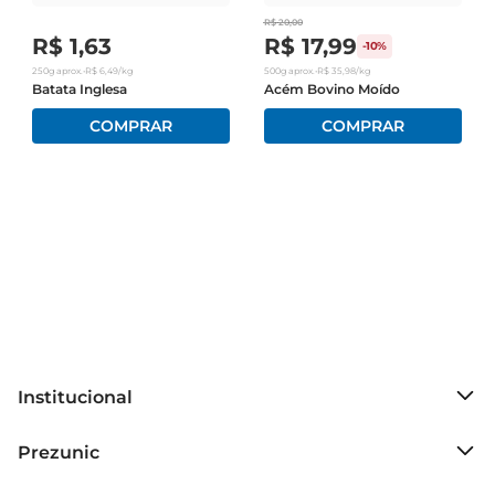
R$
20
,
00
R$
1
,
63
R$
17
,
99
-
10%
250g
aprox.
•
R$
6
,
49
/kg
500g
aprox.
•
R$
35
,
98
/kg
Batata Inglesa
Acém Bovino Moído
Institucional
Sobre o Prezunic
Prezunic
Grupo Cencosud
Trabalhe conosco
Blog Prezunic