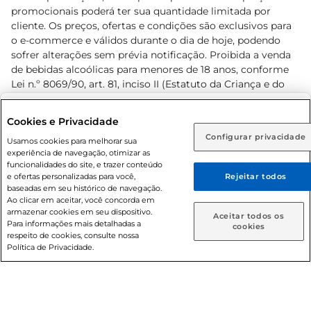
promocionais poderá ter sua quantidade limitada por
cliente. Os preços, ofertas e condições são exclusivos para
o e-commerce e válidos durante o dia de hoje, podendo
sofrer alterações sem prévia notificação. Proibida a venda
de bebidas alcoólicas para menores de 18 anos, conforme
Lei n.º 8069/90, art. 81, inciso II (Estatuto da Criança e do
Adolescente). Preços e condições exclusivos para o
www.prezunic.com.br
, podendo sofrer alterações sem aviso
Selecione sua região:
Cookies e Privacidade
prévio. O valor mínimo para as compras on-line é de R$
Configurar privacidade
Rio de Janeiro (RJ)
Goiás (GO)
Usamos cookies para melhorar sua
80,00.
experiência de navegação, otimizar as
Ou
funcionalidades do site, e trazer conteúdo
e ofertas personalizadas para você,
Rejeitar todos
Caso queira comprar online, informe como deseja receber
baseadas em seu histórico de navegação.
suas compras:
Ao clicar em aceitar, você concorda em
armazenar cookies em seu dispositivo.
© 2026 Copyright. Todos os direitos
Aceitar todos os
Para informações mais detalhadas a
Entrega em casa
Retire em Loja
cookies
reservados Prezunic.
respeito de cookies, consulte nossa
Política de Privacidade.
Cencosud Brasil Comercial SA.CNPJ sob n° 39.346.861/0350-