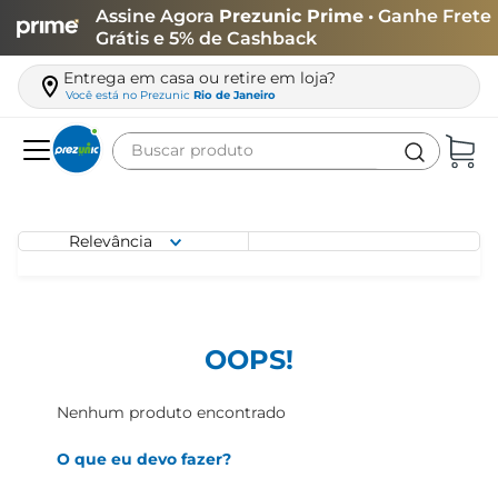
Assine Agora
Prezunic Prime
• Ganhe Frete
Grátis e 5% de Cashback
Entrega em casa ou retire em loja?
Você está no
Prezunic
Rio de Janeiro
Buscar produto
Termos mais buscados
carne
Relevância
leite
café
queijo
OOPS!
arroz
Nenhum produto encontrado
azeite
O que eu devo fazer?
biscoito