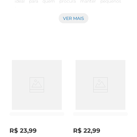
ideal para quem procura manter pequenos 
ferimentos protegidos de maneira discreta e 
eficaz. Com um acabamento transparente, ele se 
VER MAIS
adapta perfeitamente à pele, proporcionando um 
visual limpo e natural, ideal para o uso em 
qualquer parte do corpo.

Praticidade em cada embalagem  

Esta embalagem contém 10 unidades do 
curativo, tornandose uma solução práticapara ter 
sempre à disposição em casa, no trabalho ou em 
viagens. Sua funcionalidade permite que você 
realize suas atividades diárias com segurança, 
sem se preocupar com a exposição das lesões, 
garantindo que fiquem protegidas contra sujeira 
e umidade.

Confortoe segurança  

R$
23
,
99
R$
22
,
99
O curativo possui um design que se ajusta 