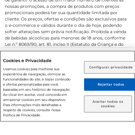
de garantir o acesso de um maior número de clientes as
nossas promoções, a compra de produtos com preços
promocionais poderá ter sua quantidade limitada por
cliente. Os preços, ofertas e condições são exclusivos para
o e-commerce e válidos durante o dia de hoje, podendo
sofrer alterações sem prévia notificação. Proibida a venda
de bebidas alcoólicas para menores de 18 anos, conforme
Lei n.º 8069/90, art. 81, inciso II (Estatuto da Criança e do
Adolescente). Preços e condições exclusivos para o
www.prezunic.com.br
, podendo sofrer alterações sem aviso
Selecione sua região:
Cookies e Privacidade
prévio. O valor mínimo para as compras on-line é de R$
Configurar privacidade
Rio de Janeiro (RJ)
Goiás (GO)
Usamos cookies para melhorar sua
80,00.
experiência de navegação, otimizar as
Ou
funcionalidades do site, e trazer conteúdo
e ofertas personalizadas para você,
Rejeitar todos
Caso queira comprar online, informe como deseja receber
baseadas em seu histórico de navegação.
suas compras:
Ao clicar em aceitar, você concorda em
armazenar cookies em seu dispositivo.
© 2026 Copyright. Todos os direitos
Aceitar todos os
Para informações mais detalhadas a
Entrega em casa
Retire em Loja
cookies
reservados Prezunic.
respeito de cookies, consulte nossa
Política de Privacidade.