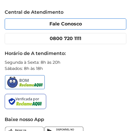
Trabalhe conosco
Blog Prezunic
Central de Atendimento
Política de Privacidade
Código de Ética
Portal do fornecedor
Encartes
Fale Conosco
Nossas lojas
App Prezunic
Cencosud Media
Clube Prezunic
0800 720 1111
Receitas
Black Friday
Horário de A tendimento:
Segunda à Sexta: 8h às 20h
Sábados: 8h às 18h
Baixe nosso App