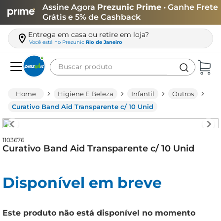
Assine Agora
Prezunic Prime
• Ganhe Frete
Grátis e 5% de Cashback
Entrega em casa ou retire em loja?
Você está no
Prezunic
Rio de Janeiro
Buscar produto
Termos mais buscados
Higiene E Beleza
Infantil
Outros
carne
Curativo Band Aid Transparente c/ 10 Unid
leite
café
1103676
Curativo Band Aid Transparente c/ 10 Unid
queijo
arroz
Disponível em breve
azeite
biscoito
Este produto não está disponível no momento