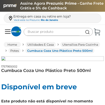
Assine Agora
Prezunic Prime
• Ganhe Frete
Grátis e 5% de Cashback
Entrega em casa ou retire em loja?
Você está no
Prezunic
Rio de Janeiro
Buscar produto
Termos mais buscados
Utilidades E Casa
Utensílios Para Cozinha
carne
Potes
Cumbuca Coza Uno Plástico Preto 500ml
leite
café
1757955002
Cumbuca Coza Uno Plástico Preto 500ml
queijo
arroz
Disponível em breve
azeite
biscoito
Este produto não está disponível no momento