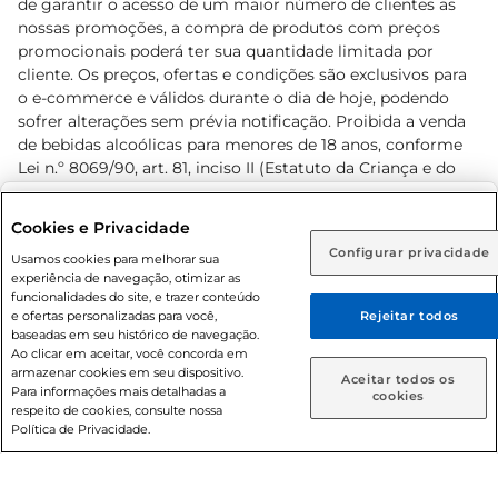
de garantir o acesso de um maior número de clientes as
nossas promoções, a compra de produtos com preços
promocionais poderá ter sua quantidade limitada por
cliente. Os preços, ofertas e condições são exclusivos para
o e-commerce e válidos durante o dia de hoje, podendo
sofrer alterações sem prévia notificação. Proibida a venda
de bebidas alcoólicas para menores de 18 anos, conforme
Lei n.º 8069/90, art. 81, inciso II (Estatuto da Criança e do
Adolescente). Preços e condições exclusivos para o
www.prezunic.com.br
, podendo sofrer alterações sem aviso
Selecione sua região:
Cookies e Privacidade
prévio. O valor mínimo para as compras on-line é de R$
Configurar privacidade
Rio de Janeiro (RJ)
Goiás (GO)
Usamos cookies para melhorar sua
80,00.
experiência de navegação, otimizar as
Ou
funcionalidades do site, e trazer conteúdo
e ofertas personalizadas para você,
Rejeitar todos
Caso queira comprar online, informe como deseja receber
baseadas em seu histórico de navegação.
suas compras:
Ao clicar em aceitar, você concorda em
armazenar cookies em seu dispositivo.
© 2026 Copyright. Todos os direitos
Aceitar todos os
Para informações mais detalhadas a
Entrega em casa
Retire em Loja
cookies
reservados Prezunic.
respeito de cookies, consulte nossa
Política de Privacidade.