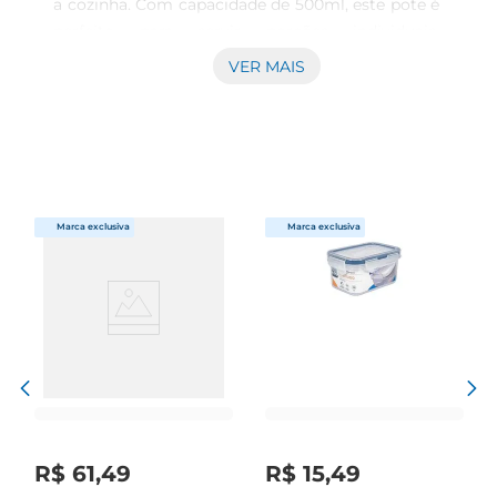
a cozinha. Com capacidade de 500ml, este pote é 
perfeito para servir porções individuais, 
acondicionar ingredientes ou até mesmo para 
VER MAIS
preparar pequenas receitas. Seu design moderno 
na cor preta combina com qualquer tipo de 
decoração, adicionando um toque de sofisticação 
aos seus espaços.\n\nMaterial de qualidade A 
cumbuca é confeccionada em plástico de alta 
qualidade, o que garante durabilidade e 
resistência. Este material é leve e prático, 
facilitando o manuseio e o transporte, seja em 
casa ou em eventos. Além disso, o plástico 
utilizado na Coza Uno é fácil de limpar, podendo 
ser lavado à mão ou em máquina, o que otimiza 
seu tempo na rotina.\n\nDesign funcional e 
elegante Com um formato arredondado 
econtornos suaves, a cumbuca se destaca não 
apenas pela estética, mas também pela 
R$
61
,
49
R$
15
,
49
ergonomia. Seu tamanho e peso a tornam uma 