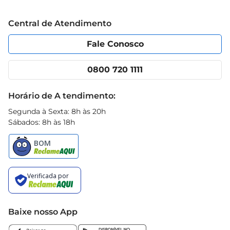
Grupo Cencosud
Trabalhe conosco
Blog Prezunic
Central de Atendimento
Política de Privacidade
Código de Ética
Portal do fornecedor
Encartes
Fale Conosco
Nossas lojas
App Prezunic
Cencosud Media
Clube Prezunic
0800 720 1111
Receitas
Black Friday
Horário de A tendimento:
Segunda à Sexta: 8h às 20h
Sábados: 8h às 18h
Baixe nosso App