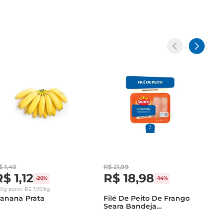
$
1
,
40
R$
21
,
99
R$
1
,
12
R$
18
,
98
-
20%
-
14%
40g
aprox.
•
R$
7
,
99
/kg
anana Prata
Filé De Peito De Frango
Seara Bandeja
Congelado 1Kg