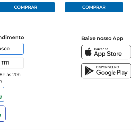
endimento
Baixe nosso App
osco
1111
 8h às 20h
h