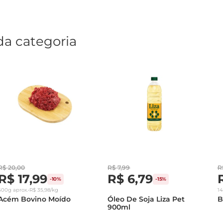
da categoria
R$
20
,
00
R$
7
,
99
R
R$
17
,
99
R$
6
,
79
-
10%
-
15%
500g
aprox.
•
R$
35
,
98
/kg
1
Acém Bovino Moído
Óleo De Soja Liza Pet
B
900ml