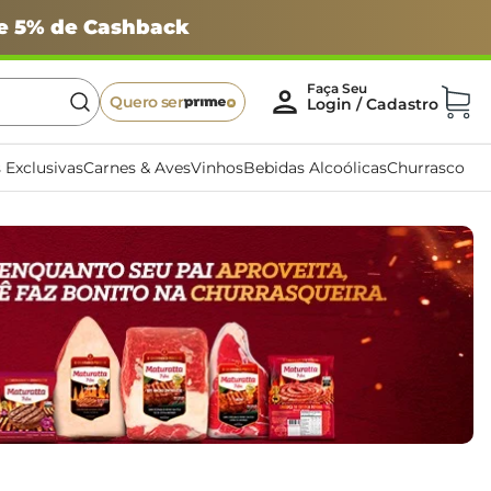
 e 5% de Cashback
Quero ser
 Exclusivas
Carnes & Aves
Vinhos
Bebidas Alcoólicas
Churrasco