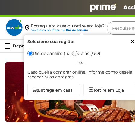
Ass
Pesquise aq
Entrega em casa ou retire em loja?
Você está no
Prezunic
Rio de Janeiro
Termos m
Selecione sua região:
Serviços
carne
Rio de Janeiro (RJ)
Goiás (GO)
leite
Ou
café
Caso queira comprar online, informe como deseja
receber suas compras:
queijo
Entrega em casa
Retire em Loja
azeite
biscoit
arroz
iogurte
papel h