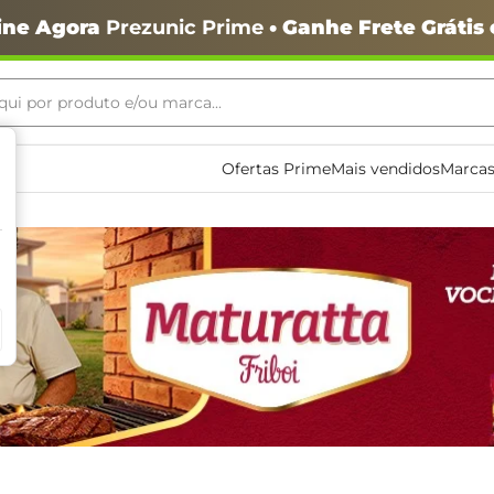
ine Agora
Prezunic Prime
• Ganhe Frete Grátis
ui por produto e/ou marca...
ais buscados
Ofertas Prime
Mais vendidos
Marcas
o
igiênico