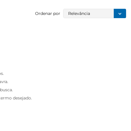
Ordenar por
Relevância
s.
avra.
 busca.
 termo desejado.