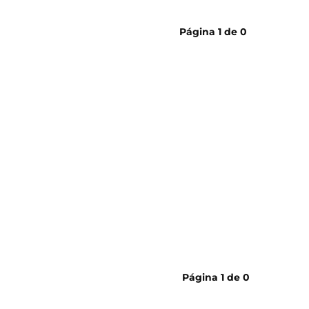
cerveja
Página
1
de
0
Página
1
de
0