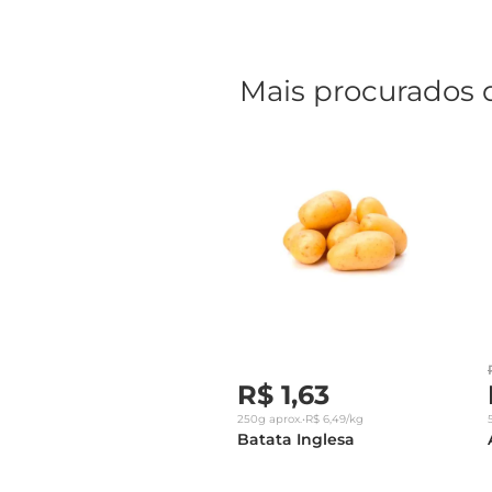
Mais procurados 
R$
1
,
63
250g
aprox.
•
R$
6
,
49
/kg
Batata Inglesa