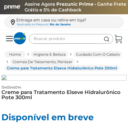
Assine Agora
Prezunic Prime
• Ganhe Frete
Grátis e 5% de Cashback
Entrega em casa ou retire em loja?
Você está no
Prezunic
Rio de Janeiro
Buscar produto
Termos mais buscados
Higiene E Beleza
Cuidado Com O Cabelo
carne
Cremes De Tratamento, Pentear
Creme para Tratamento Elseve Hidralurônico Pote 300ml
leite
café
1340545014
queijo
Creme para Tratamento Elseve Hidralurônico
Pote 300ml
azeite
biscoito
Disponível em breve
arroz