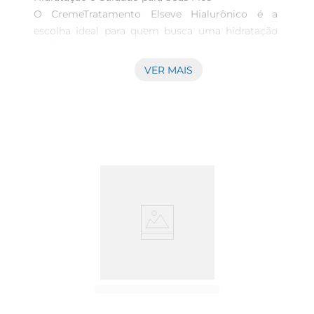
O CremeTratamento Elseve Hialurônico é a 
escolha ideal para quem busca uma hidratação 
profunda e um cuidado intensivo para os cabelos. 
Comuma fórmula enriquecida com ácido 
VER MAIS
hialurônico, este creme proporciona uma 
nutrição eficaz, revitalizando os fios e devolvendo 
a maciez e o brilho que eles merecem. Ideal para 
todos os tipos de cabelo, ele atua de maneira 
eficaz, promovendo uma transformação visível 
desde a primeira aplicação.

Tecnologia Avançada para Resultados Visíveis  

Desenvolvido com tecnologia de ponta, o Creme 
Tratamento Elseve Hialurônico penetra 
profundamente na fibra capilar, ajudando a reter 
a umidade e a fortalecer os fios. A ação do 
ácidohialurônico é conhecida por sua capacidade 
de hidratação, proporcionando um efeito de 