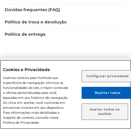
Dúvidas frequentes (FAQ)
Política de troca e devolução
Política de entrega
Selecione sua região:
Cookies e Privacidade
Configurar privacidade
Rio de Janeiro (RJ)
Goiás (GO)
Usamos cookies para melhorar sua
Condições gerais: Em caso de divergência de valores, o
experiência de navegação, otimizar as
valor válido é o do carrinho de compras. Fotos ilustrativas.
Ou
funcionalidades do site, e trazer conteúdo
e ofertas personalizadas para você,
Rejeitar todos
Compras sujeitas a confirmação de estoque. Compras
Caso queira comprar online, informe como deseja receber
baseadas em seu histórico de navegação.
podem ser canceladas em caso de suspeita de fraude. A fim
suas compras:
Ao clicar em aceitar, você concorda em
de garantir o acesso de um maior número de clientes as
armazenar cookies em seu dispositivo.
Aceitar todos os
nossas promoções, a compra de produtos com preços
Para informações mais detalhadas a
Entrega em casa
Retire em Loja
cookies
respeito de cookies, consulte nossa
promocionais poderá ter sua quantidade limitada por
Política de Privacidade.
cliente. Os preços, ofertas e condições são exclusivos para
o e-commerce e válidos durante o dia de hoje, podendo