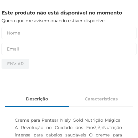
cerveja
iogurte
Este produto não está disponível no momento
Quero que me avisem quando estiver disponível
papel higiênico
ENVIAR
Descrição
Características
Creme para Pentear Niely Gold Nutrição Mágica  
A Revolução no Cuidado dos Fios\n\nNutrição 
intensa para cabelos saudáveis O creme para 