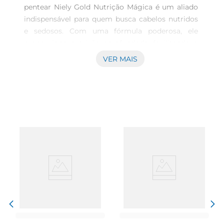
pentear Niely Gold Nutrição Mágica é um aliado 
indispensável para quem busca cabelos nutridos 
e sedosos. Com uma fórmula poderosa, ele 
proporciona nutrição aprofundada, facilitando o 
desembaraço e promovendo um brilho radiante. 
VER MAIS
Este produto é ideal para todos os tipos de 
cabelos, oferecendo resultados visíveis desde a 
primeira aplicação, sendo uma excelente opção 
para quem valoriza um cuidado eficaz e 
prático.\n\nTamanho econômico para o dia a dia 
Disponível em uma opção de 500ml, o creme é 
ideal para uso contínuo, garantindo que você 
tenha sempre um produto à mão para cuidar dos 
seus cabelos. O tamanho econômico se adapta 
perfeitamente à rotina decuidados, permitindo o 
uso generoso e frequente, além de ser ideal para 
toda a família. Sinta a leveza e a maciez dos fios 
sem preocupações.\n\nAplicação e Benefícios O 
Niely Gold Nutrição Mágica não só facilita o 