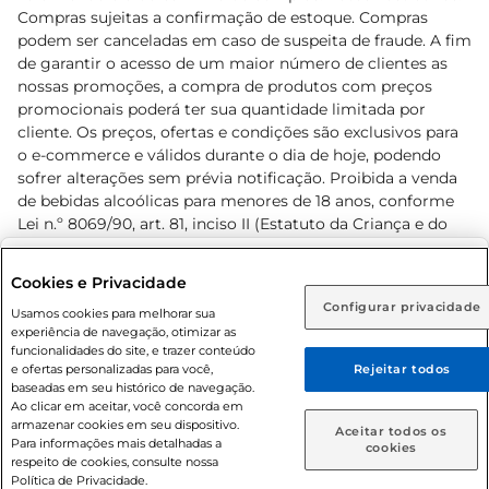
Compras sujeitas a confirmação de estoque. Compras
podem ser canceladas em caso de suspeita de fraude. A fim
de garantir o acesso de um maior número de clientes as
nossas promoções, a compra de produtos com preços
promocionais poderá ter sua quantidade limitada por
cliente. Os preços, ofertas e condições são exclusivos para
o e-commerce e válidos durante o dia de hoje, podendo
sofrer alterações sem prévia notificação. Proibida a venda
de bebidas alcoólicas para menores de 18 anos, conforme
Lei n.º 8069/90, art. 81, inciso II (Estatuto da Criança e do
Adolescente). Preços e condições exclusivos para o
www.prezunic.com.br
, podendo sofrer alterações sem aviso
Selecione sua região:
Cookies e Privacidade
prévio. O valor mínimo para as compras on-line é de R$
Configurar privacidade
Rio de Janeiro (RJ)
Goiás (GO)
Usamos cookies para melhorar sua
80,00.
experiência de navegação, otimizar as
Ou
funcionalidades do site, e trazer conteúdo
e ofertas personalizadas para você,
Rejeitar todos
Caso queira comprar online, informe como deseja receber
baseadas em seu histórico de navegação.
suas compras:
Ao clicar em aceitar, você concorda em
armazenar cookies em seu dispositivo.
© 2026 Copyright. Todos os direitos
Aceitar todos os
Para informações mais detalhadas a
Entrega em casa
Retire em Loja
cookies
reservados Prezunic.
respeito de cookies, consulte nossa
Política de Privacidade.