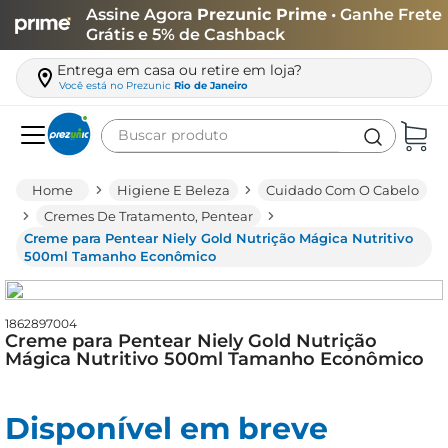
Assine Agora
Prezunic Prime
• Ganhe Frete
Grátis e 5% de Cashback
Entrega em casa ou retire em loja?
Você está no
Prezunic
Rio de Janeiro
Buscar produto
Termos mais buscados
Higiene E Beleza
Cuidado Com O Cabelo
carne
Cremes De Tratamento, Pentear
Creme para Pentear Niely Gold Nutrição Mágica Nutritivo
leite
500ml Tamanho Econômico
café
queijo
1862897004
Creme para Pentear Niely Gold Nutrição
arroz
Mágica Nutritivo 500ml Tamanho Econômico
azeite
biscoito
Disponível em breve