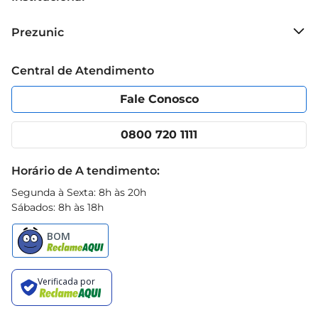
creme que alia nutrição e praticidade, garantindo 
resultados que fazem a diferença na beleza dos 
Sobre o Prezunic
Prezunic
seus cabelos.
Grupo Cencosud
Trabalhe conosco
Blog Prezunic
Central de Atendimento
Política de Privacidade
Código de Ética
Portal do fornecedor
Encartes
Fale Conosco
Nossas lojas
App Prezunic
Cencosud Media
Clube Prezunic
0800 720 1111
Receitas
Black Friday
Horário de A tendimento:
Segunda à Sexta: 8h às 20h
Sábados: 8h às 18h