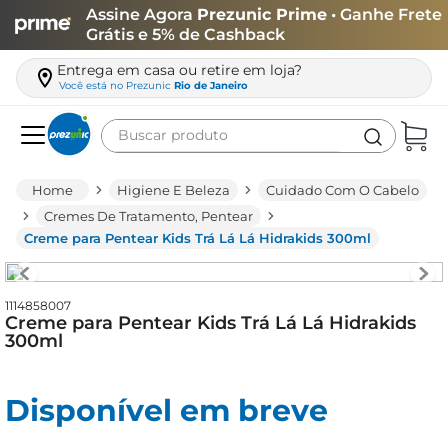
Assine Agora
Prezunic Prime
• Ganhe Frete
Grátis e 5% de Cashback
Entrega em casa ou retire em loja?
Você está no
Prezunic
Rio de Janeiro
Buscar produto
Termos mais buscados
Higiene E Beleza
Cuidado Com O Cabelo
carne
Cremes De Tratamento, Pentear
Creme para Pentear Kids Trá Lá Lá Hidrakids 300ml
leite
café
1114858007
queijo
Creme para Pentear Kids Trá Lá Lá Hidrakids
300ml
arroz
biscoito
Disponível em breve
azeite