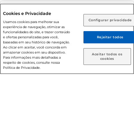
Adolescente). Preços e condições exclusivos para o
www.prezunic.com.br
, podendo sofrer alterações sem aviso
Selecione sua região:
Cookies e Privacidade
prévio. O valor mínimo para as compras on-line é de R$
Configurar privacidade
Rio de Janeiro (RJ)
Goiás (GO)
Usamos cookies para melhorar sua
80,00.
experiência de navegação, otimizar as
Ou
funcionalidades do site, e trazer conteúdo
e ofertas personalizadas para você,
Rejeitar todos
Caso queira comprar online, informe como deseja receber
baseadas em seu histórico de navegação.
suas compras:
Ao clicar em aceitar, você concorda em
armazenar cookies em seu dispositivo.
© 2026 Copyright. Todos os direitos
Aceitar todos os
Para informações mais detalhadas a
Entrega em casa
Retire em Loja
cookies
reservados Prezunic.
respeito de cookies, consulte nossa
Política de Privacidade.
Cencosud Brasil Comercial SA.CNPJ sob n° 39.346.861/0350-
38 . Sediada na Av. das Nações Unidas, 12.995, 21º andar, CEP:
04.578-000, Bairro Brooklin Paulista, na cidade de São Paulo
- SP.