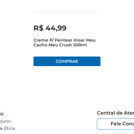
R$
44
,
99
Creme P/ Pentear Inoar Meu
Cacho Meu Crush 500ml
Central de At
ic
zunic
Fale Con
e Ética