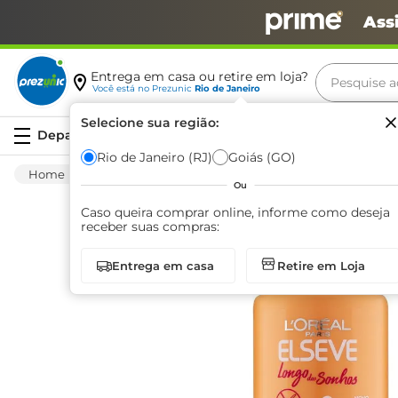
Ass
Pesquise aq
Entrega em casa ou retire em loja?
Você está no
Prezunic
Rio de Janeiro
Termos m
Selecione sua região:
Serviços
carne
Rio de Janeiro (RJ)
Goiás (GO)
Higiene E Beleza
Cuidado Com O Cabelo
leite
Ou
café
Caso queira comprar online, informe como deseja
receber suas compras:
queijo
Entrega em casa
Retire em Loja
biscoit
azeite
arroz
iogurte
papel h