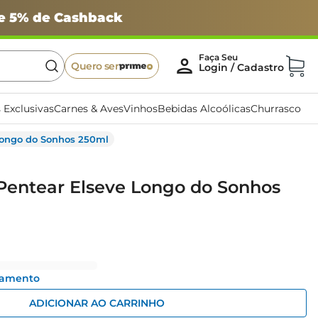
 e 5% de Cashback
Quero ser
 Exclusivas
Carnes & Aves
Vinhos
Bebidas Alcoólicas
Churrasco
Longo do Sonhos 250ml
Pentear Elseve Longo do Sonhos
gamento
ADICIONAR AO CARRINHO