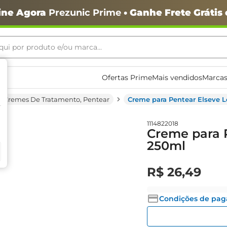
ine Agora
Prezunic Prime
• Ganhe Frete Grátis
ui por produto e/ou marca...
ais buscados
Ofertas Prime
Mais vendidos
Marcas
Cremes De Tratamento, Pentear
Creme para Pentear Elseve 
1114822018
Creme para 
250ml
o
R$
26
,
49
Condições de pa
igiênico