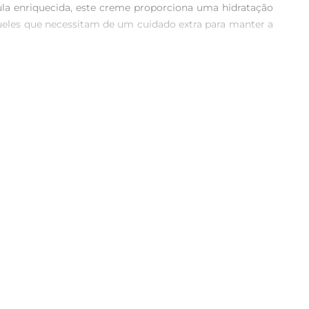
la enriquecida, este creme proporciona uma hidratação 
aqueles que necessitam de um cuidado extra para manter a 
utrição intensa. Sua fórmula leve não pesa nos fios, 
o dos cabelos mais fácil e eficiente.

m tratamento profundo durante o banho. A versatilidade 
e bem cuidados, independentemente da rotina.

orvida pelos fios, proporcionando resultados visíveis 
xperiência sensorial.