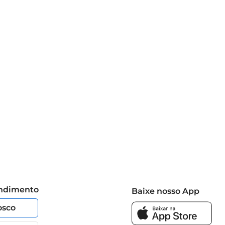
endimento
Baixe nosso App
osco