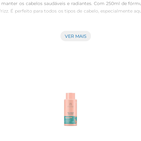
 manter os cabelos saudáveis e radiantes. Com 250ml de fórmu
frizz. É perfeito para todos os tipos de cabelo, especialmente 
VER MAIS
Elseve atua diretamente na fibra capilar, promovendo uma n
mento. A aplicação é simples e prática, tornando o cuidado diári
 umleavein para proteção contra o calor do secador, ou como u
suas necessidades, garantindo que seus cabelos estejam sempr
eal para uso prolongado. Sua textura cremosa é facilmente abs
ável, ele transforma o momento de cuidar dos cabelos em uma e