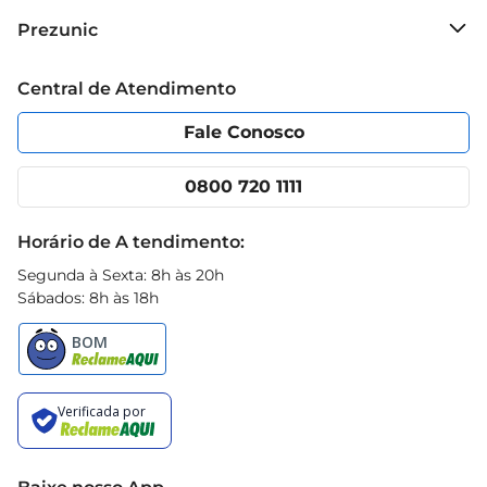
Especificações do produto  

Sobre o Prezunic
Prezunic
 Quantidade: 70g  

Grupo Cencosud
 Indicação: Dentes sensíveis e gengivas saudáveis 
Trabalhe conosco
Blog Prezunic
Central de Atendimento
Política de Privacidade
Código de Ética
 Uso: Diariamente, em escovações regulares
Portal do fornecedor
Encartes
Fale Conosco
Nossas lojas
App Prezunic
Cencosud Media
Clube Prezunic
0800 720 1111
Receitas
Black Friday
Horário de A tendimento:
Segunda à Sexta: 8h às 20h
Sábados: 8h às 18h