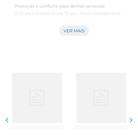
Proteção e conforto para dentes sensíveis  

O Creme Dental OralB Duplo Alívio Sensibilidade  
Gengivas é especialmente formulado para 
proporcionar alívio eficaz paradentes sensíveis, 
VER MAIS
enquanto cuida da saúde das gengivas. Com uma 
combinação única de ingredientes, este creme 
dental atua rapidamente para reduzir a 
sensibilidade, permitindo que você desfrute de 
suas refeições e bebidas favoritas sem 
desconforto.

Fórmula avançada para gengivas saudáveis  

Além de aliviar a sensibilidade, este creme dental 
também é projetado para fortalecer as gengivas. 
Sua fórmula contém agentes que ajudam a 
combater a placa bacteriana, promovendo uma 
limpeza profunda e eficaz. O uso regular do 
produto contribui para a saúde bucal geral, 