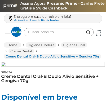
Assine Agora
Prezunic Prime
• Ganhe Frete
Grátis e 5% de Cashback
Entrega em casa ou retire em loja?
Você está no
Prezunic
Rio de Janeiro
Buscar produto
Termos mais buscados
Higiene E Beleza
Higiene Bucal
carne
Creme Dental
Creme Dental Oral-B Duplo Alívio Sensitive + Gengiva 70g
leite
café
1819834
queijo
Creme Dental Oral-B Duplo Alívio Sensitive +
Gengiva 70g
arroz
biscoito
Disponível em breve
azeite