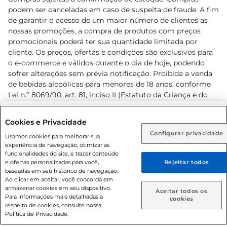
podem ser canceladas em caso de suspeita de fraude. A fim
de garantir o acesso de um maior número de clientes as
nossas promoções, a compra de produtos com preços
promocionais poderá ter sua quantidade limitada por
cliente. Os preços, ofertas e condições são exclusivos para
o e-commerce e válidos durante o dia de hoje, podendo
sofrer alterações sem prévia notificação. Proibida a venda
de bebidas alcoólicas para menores de 18 anos, conforme
Lei n.º 8069/90, art. 81, inciso II (Estatuto da Criança e do
Adolescente). Preços e condições exclusivos para o
www.prezunic.com.br
, podendo sofrer alterações sem aviso
Selecione sua região:
Cookies e Privacidade
prévio. O valor mínimo para as compras on-line é de R$
Configurar privacidade
Rio de Janeiro (RJ)
Goiás (GO)
Usamos cookies para melhorar sua
80,00.
experiência de navegação, otimizar as
Ou
funcionalidades do site, e trazer conteúdo
e ofertas personalizadas para você,
Rejeitar todos
Caso queira comprar online, informe como deseja receber
baseadas em seu histórico de navegação.
suas compras:
Ao clicar em aceitar, você concorda em
armazenar cookies em seu dispositivo.
© 2026 Copyright. Todos os direitos
Aceitar todos os
Para informações mais detalhadas a
Entrega em casa
Retire em Loja
cookies
reservados Prezunic.
respeito de cookies, consulte nossa
Política de Privacidade.