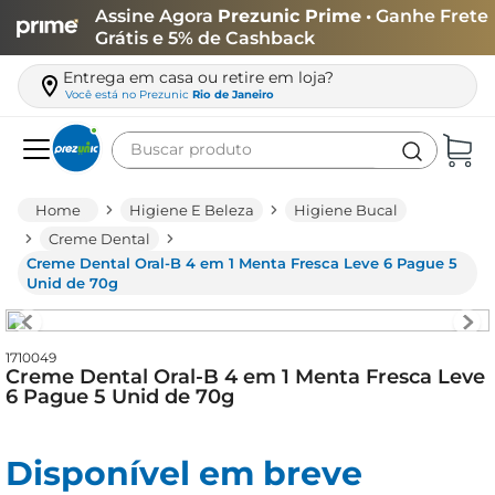
Assine Agora
Prezunic Prime
• Ganhe Frete
Grátis e 5% de Cashback
Entrega em casa ou retire em loja?
Você está no
Prezunic
Rio de Janeiro
Buscar produto
Termos mais buscados
Higiene E Beleza
Higiene Bucal
carne
Creme Dental
Creme Dental Oral-B 4 em 1 Menta Fresca Leve 6 Pague 5
leite
Unid de 70g
café
queijo
1710049
Creme Dental Oral-B 4 em 1 Menta Fresca Leve
biscoito
6 Pague 5 Unid de 70g
azeite
arroz
Disponível em breve