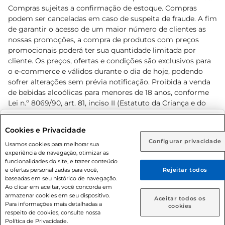
Compras sujeitas a confirmação de estoque. Compras
podem ser canceladas em caso de suspeita de fraude. A fim
de garantir o acesso de um maior número de clientes as
nossas promoções, a compra de produtos com preços
promocionais poderá ter sua quantidade limitada por
cliente. Os preços, ofertas e condições são exclusivos para
o e-commerce e válidos durante o dia de hoje, podendo
sofrer alterações sem prévia notificação. Proibida a venda
de bebidas alcoólicas para menores de 18 anos, conforme
Lei n.º 8069/90, art. 81, inciso II (Estatuto da Criança e do
Adolescente). Preços e condições exclusivos para o
www.prezunic.com.br
, podendo sofrer alterações sem aviso
Selecione sua região:
Cookies e Privacidade
prévio. O valor mínimo para as compras on-line é de R$
Configurar privacidade
Rio de Janeiro (RJ)
Goiás (GO)
Usamos cookies para melhorar sua
80,00.
experiência de navegação, otimizar as
Ou
funcionalidades do site, e trazer conteúdo
e ofertas personalizadas para você,
Rejeitar todos
Caso queira comprar online, informe como deseja receber
baseadas em seu histórico de navegação.
suas compras:
Ao clicar em aceitar, você concorda em
armazenar cookies em seu dispositivo.
© 2026 Copyright. Todos os direitos
Aceitar todos os
Para informações mais detalhadas a
Entrega em casa
Retire em Loja
cookies
reservados Prezunic.
respeito de cookies, consulte nossa
Política de Privacidade.