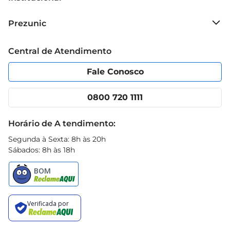
Sobre o Prezunic
Prezunic
Grupo Cencosud
Trabalhe conosco
Blog Prezunic
Central de Atendimento
Política de Privacidade
Código de Ética
Portal do fornecedor
Encartes
Fale Conosco
Nossas lojas
App Prezunic
Cencosud Media
Clube Prezunic
0800 720 1111
Receitas
Black Friday
Horário de A tendimento:
Segunda à Sexta: 8h às 20h
Sábados: 8h às 18h