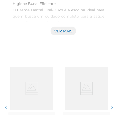
Higiene Bucal Eficiente  

O Creme Dental Oral-B 4x1 é a escolha ideal para 
quem busca um cuidado completo para a saúde 
bucal. Com uma fórmula avançada, este creme 
dental oferece proteção contra cáries, gengivite e 
VER MAIS
mau hálito, garantindo um sorriso saudável e 
fresco a cada escovação. Ideal para toda a família, 
ele proporciona uma limpeza profunda e eficaz, 
promovendo a sensação de boca limpa e 
refrescante.

Benefícios e Tecnologia  

Desenvolvido com tecnologia de ponta, o Creme 
Dental Oral-B 4x1 combina ingredientes que 
atuam em diversas frentes. Sua ação 
antibacteriana ajuda a combater as bactérias que 
causam problemas bucais, enquanto o flúor 
presente na fórmula fortalece o esmalte dos 
dentes, tornando-os mais resistentes às cáries. 