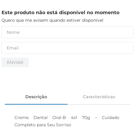
iogurte
papel higiênico
Este produto não está disponível no momento
Quero que me avisem quando estiver disponível
cerveja
ENVIAR
Descrição
Características
Creme Dental Oral-B 4x1 70g – Cuidado 
Completo para Seu Sorriso
