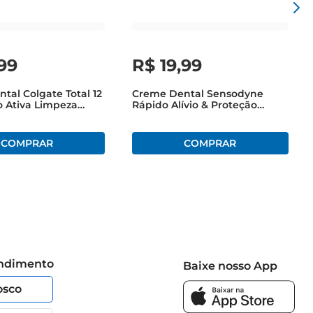
99
R$
19
,
99
tal Colgate Total 12
Creme Dental Sensodyne
 Ativa Limpeza
Rápido Alívio & Proteção
al 180g Leve Mais
DuradouraBranqueador 90g
nos
endimento
Baixe nosso App
osco