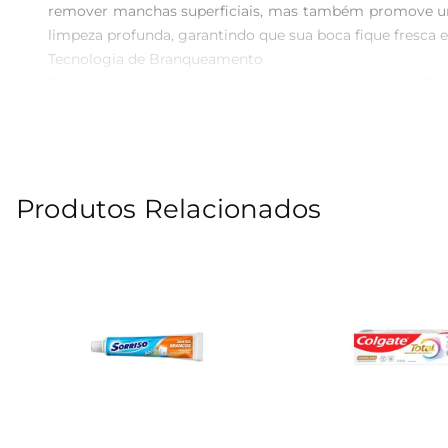
remover manchas superficiais, mas também promove um b
limpeza profunda, garantindo que sua boca fique fresca e 
Tecnologia de Branqueamento  

Desenvolvido com tecnologia de branqueamento, o Creme
Sua fórmula contém ingredientes que combatem a forma
creme dental é uma maneira eficaz de cuidar da estética d
Frescor duradouro  

Além de suas propriedades de branqueamento, este c
Produtos Relacionados
refrescada, contribuindo para uma higiene bucal completa
Uso recomendado  

Para obter os melhores resultados, recomendase escova
pelo menos dois minutos, garantindo que todos os dente
ao dentista também são fundamentais.

Especificações do produto  

 Conteúdo: 102g  

 Tipo de produto: Creme dental para branqueamento  

 Indicação: Uso diário para dentes mais brancos e saudáveis  

Com o Creme Dental OralB 3D White Perfect, você não 
que um bom creme dental pode fazer na sua rotina de cu