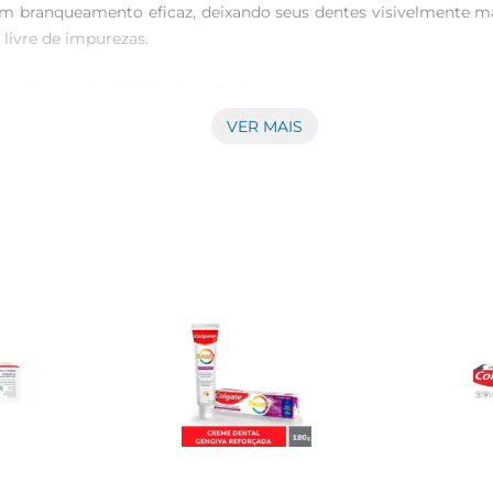
ranqueamento eficaz, deixando seus dentes visivelmente mais 
livre de impurezas.

 Dental OralB 3D White Perfect atua diretamente nas manchas
ção de novas manchas,permitindo que você mantenha um sorriso
VER MAIS
o seu sorriso.

reme dental proporciona umasensação de frescor prolongada
. A combinação de limpeza e frescor é essencial para quem deseja
r os dentes pelo menos duas vezes ao dia com o Creme Dental O
s sejam alcançados. É importante lembrar que,para um cuidado b
apenas cuida da saúde bucal, mas também investe em um sorris
idados pessoais.