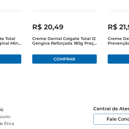
R$
20
,
49
R$
21
,
e Total
Creme Dental Colgate Total 12
Creme Den
ginal Mint
Gengiva Reforçada 180g Preço
Prevenção
Especial
Interdent
Pague Me
Central de At
ic
zunic
Fale Con
e Ética