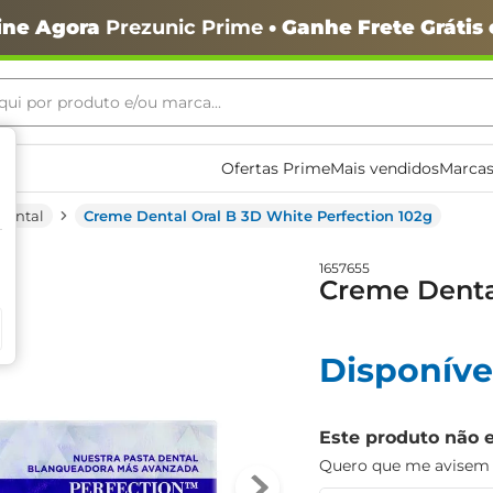
ine Agora
Prezunic Prime
• Ganhe Frete Grátis
ui por produto e/ou marca...
ais buscados
Ofertas Prime
Mais vendidos
Marcas
Dental
Creme Dental Oral B 3D White Perfection 102g
1657655
Creme Dental
o
Disponíve
Este produto não 
Quero que me avisem q
igiênico