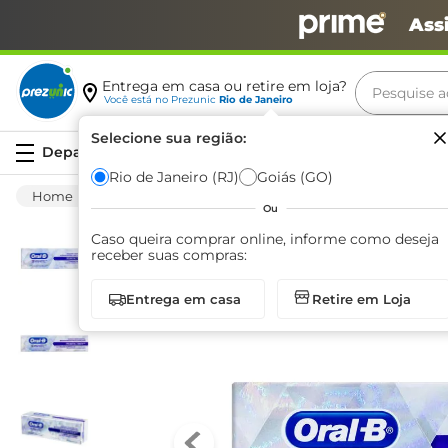
Ass
Pesquise aq
Entrega em casa ou retire em loja?
Você está no
Prezunic
Rio de Janeiro
Termos m
Selecione sua região:
Serviços
carne
Rio de Janeiro (RJ)
Goiás (GO)
Higiene E Beleza
Higiene Bucal
Creme 
leite
Ou
café
Caso queira comprar online, informe como deseja
receber suas compras:
queijo
Entrega em casa
Retire em Loja
biscoit
azeite
arroz
iogurte
papel h