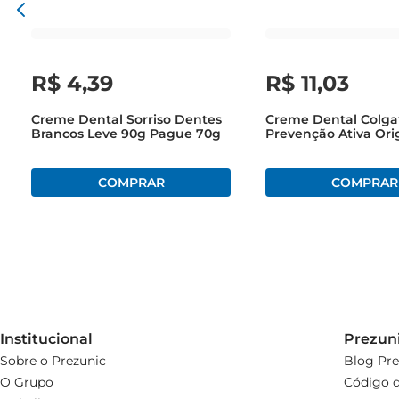
R$
4
,
39
R$
11
,
03
Creme Dental Sorriso Dentes
Creme Dental Colgat
Brancos Leve 90g Pague 70g
Prevenção Ativa Ori
90g
Institucional
Prezun
Sobre o Prezunic
Blog Pre
O Grupo
Código d