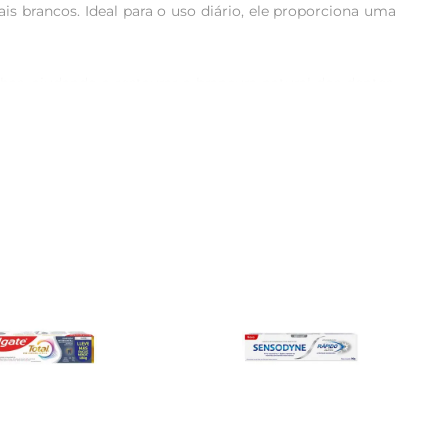
brancos. Ideal para o uso diário, ele proporciona uma 
, ajudando a restaurar a brancura natural dos dentes. 
 brilhante por mais tempo. A aplicação regular deste 
. Com um sabor agradável, ele deixa a boca limpa e 
 manter a confiança ao sorrir e falar.

ralB 3D White Perfect. A escovação deve ser feita por 
ucal completo, o uso do fio dental e visitas regulares 
o que se destaca. Experimente e descubra a diferença 