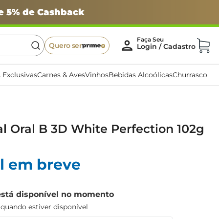
 e 5% de Cashback
Quero ser
 Exclusivas
Carnes & Aves
Vinhos
Bebidas Alcoólicas
Churrasco
 Oral B 3D White Perfection 102g
l em breve
está disponível no momento
uando estiver disponível