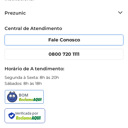
Sobre o Prezunic
Prezunic
Grupo Cencosud
Trabalhe conosco
Blog Prezunic
Central de Atendimento
Política de Privacidade
Código de Ética
Portal do fornecedor
Encartes
Fale Conosco
Nossas lojas
App Prezunic
Cencosud Media
Clube Prezunic
0800 720 1111
Receitas
Black Friday
Horário de A tendimento:
Segunda à Sexta: 8h às 20h
Sábados: 8h às 18h