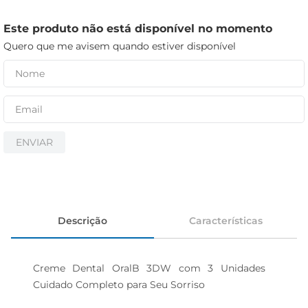
cerveja
iogurte
Este produto não está disponível no momento
Quero que me avisem quando estiver disponível
papel higiênico
ENVIAR
Descrição
Características
Creme Dental OralB 3DW com 3 Unidades  
Cuidado Completo para Seu Sorriso
