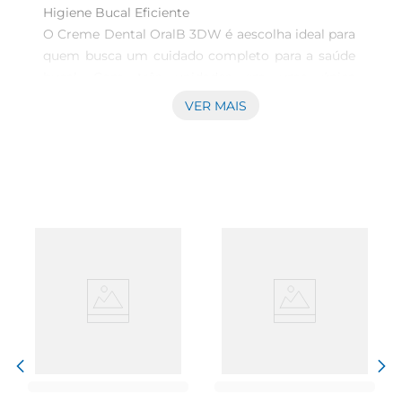
Higiene Bucal Eficiente  

O Creme Dental OralB 3DW é aescolha ideal para 
quem busca um cuidado completo para a saúde 
bucal. Com três unidades em uma única 
embalagem, este creme dental oferece uma 
VER MAIS
proteção eficaz contra cáries, gengivite e mau 
hálito, garantindo um sorriso saudável e radiante. 
Sua fórmula avançada proporciona uma limpeza 
profunda, removendo as impurezas e resíduos 
que podem se acumular ao longo do dia.

Tecnologia de Limpeza Superior  

Desenvolvido com tecnologia de ponta, o Creme 
Dental OralB 3DW possui ingredientes que 
atuam de forma sinérgica para fortalecer o 
esmalte dos dentes e promover uma sensação de 
frescor duradoura. A combinação de flúor e 
agentes antibacterianos ajuda a combater as 
bactérias nocivas, contribuindo para uma boca 