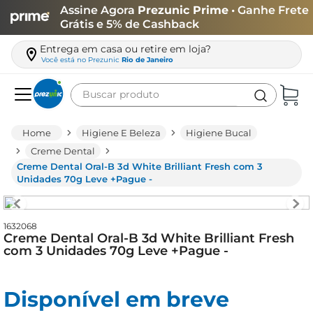
Assine Agora
Prezunic Prime
• Ganhe Frete
Grátis e 5% de Cashback
Entrega em casa ou retire em loja?
Você está no
Prezunic
Rio de Janeiro
Buscar produto
Termos mais buscados
Higiene E Beleza
Higiene Bucal
carne
Creme Dental
Creme Dental Oral-B 3d White Brilliant Fresh com 3
leite
Unidades 70g Leve +Pague -
café
queijo
1632068
Creme Dental Oral-B 3d White Brilliant Fresh
arroz
com 3 Unidades 70g Leve +Pague -
azeite
biscoito
Disponível em breve