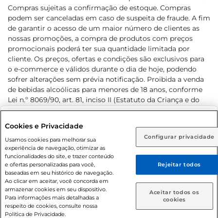
Compras sujeitas a confirmação de estoque. Compras
podem ser canceladas em caso de suspeita de fraude. A fim
de garantir o acesso de um maior número de clientes as
nossas promoções, a compra de produtos com preços
promocionais poderá ter sua quantidade limitada por
cliente. Os preços, ofertas e condições são exclusivos para
o e-commerce e válidos durante o dia de hoje, podendo
sofrer alterações sem prévia notificação. Proibida a venda
de bebidas alcoólicas para menores de 18 anos, conforme
Lei n.º 8069/90, art. 81, inciso II (Estatuto da Criança e do
Adolescente). Preços e condições exclusivos para o
www.prezunic.com.br
, podendo sofrer alterações sem aviso
Selecione sua região:
Cookies e Privacidade
prévio. O valor mínimo para as compras on-line é de R$
Configurar privacidade
Rio de Janeiro (RJ)
Goiás (GO)
Usamos cookies para melhorar sua
80,00.
experiência de navegação, otimizar as
Ou
funcionalidades do site, e trazer conteúdo
e ofertas personalizadas para você,
Rejeitar todos
Caso queira comprar online, informe como deseja receber
baseadas em seu histórico de navegação.
suas compras:
Ao clicar em aceitar, você concorda em
armazenar cookies em seu dispositivo.
© 2026 Copyright. Todos os direitos
Aceitar todos os
Para informações mais detalhadas a
Entrega em casa
Retire em Loja
cookies
reservados Prezunic.
respeito de cookies, consulte nossa
Política de Privacidade.