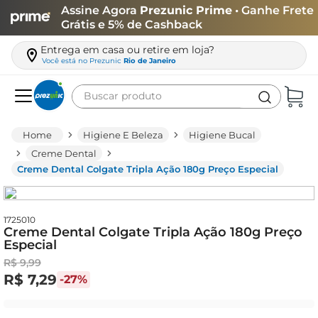
Assine Agora
Prezunic Prime
• Ganhe Frete
Grátis e 5% de Cashback
Entrega em casa ou retire em loja?
Você está no
Prezunic
Rio de Janeiro
Buscar produto
Termos mais buscados
Higiene E Beleza
Higiene Bucal
carne
Creme Dental
Creme Dental Colgate Tripla Ação 180g Preço Especial
leite
café
queijo
1725010
Creme Dental Colgate Tripla Ação 180g Preço
Especial
arroz
R$
9
,
99
biscoito
R$
7
,
29
-
27%
azeite