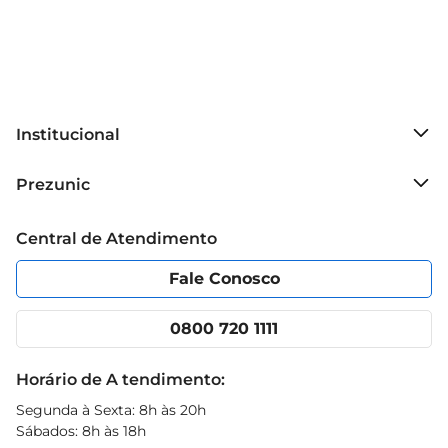
Institucional
Sobre o Prezunic
Prezunic
Grupo Cencosud
Trabalhe conosco
Blog Prezunic
Central de Atendimento
Política de Privacidade
Código de Ética
Portal do fornecedor
Encartes
Fale Conosco
Nossas lojas
App Prezunic
Cencosud Media
Clube Prezunic
0800 720 1111
Receitas
Black Friday
Horário de A tendimento:
Segunda à Sexta: 8h às 20h
Sábados: 8h às 18h