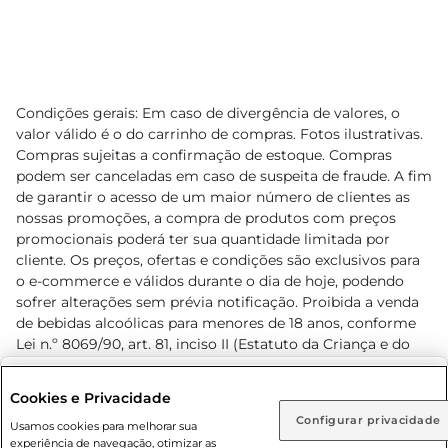
Condições gerais: Em caso de divergência de valores, o
valor válido é o do carrinho de compras. Fotos ilustrativas.
Compras sujeitas a confirmação de estoque. Compras
podem ser canceladas em caso de suspeita de fraude. A fim
de garantir o acesso de um maior número de clientes as
nossas promoções, a compra de produtos com preços
promocionais poderá ter sua quantidade limitada por
cliente. Os preços, ofertas e condições são exclusivos para
o e-commerce e válidos durante o dia de hoje, podendo
sofrer alterações sem prévia notificação. Proibida a venda
de bebidas alcoólicas para menores de 18 anos, conforme
Lei n.º 8069/90, art. 81, inciso II (Estatuto da Criança e do
Adolescente). Preços e condições exclusivos para o
www.prezunic.com.br
, podendo sofrer alterações sem aviso
Selecione sua região:
Cookies e Privacidade
prévio. O valor mínimo para as compras on-line é de R$
Configurar privacidade
Rio de Janeiro (RJ)
Goiás (GO)
Usamos cookies para melhorar sua
80,00.
experiência de navegação, otimizar as