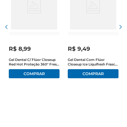
R$
8
,
99
R$
9
,
49
Gel Dental C/ Flúor Closeup
Gel Dental Com Flúor
Red Hot Proteção 360° Fresh
Closeup Ice Liquifresh Frasco
90g
100g