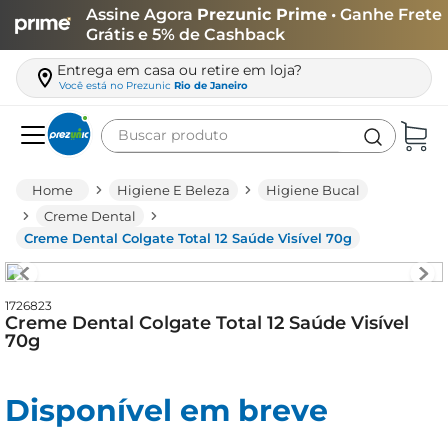
Assine Agora
Prezunic Prime
• Ganhe Frete
Grátis e 5% de Cashback
Entrega em casa ou retire em loja?
Você está no
Prezunic
Rio de Janeiro
Buscar produto
Termos mais buscados
Higiene E Beleza
Higiene Bucal
carne
Creme Dental
Creme Dental Colgate Total 12 Saúde Visível 70g
leite
café
1726823
queijo
Creme Dental Colgate Total 12 Saúde Visível
70g
arroz
biscoito
Disponível em breve
azeite