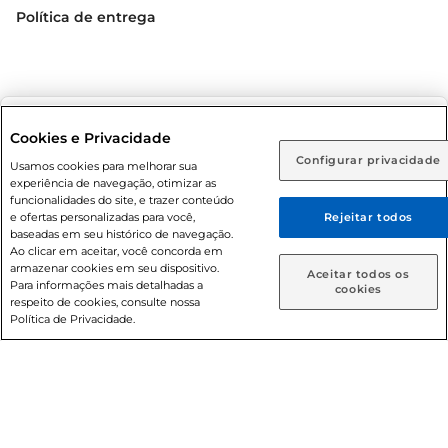
Política de entrega
Selecione sua região:
Cookies e Privacidade
Configurar privacidade
Rio de Janeiro (RJ)
Goiás (GO)
Usamos cookies para melhorar sua
Condições gerais: Em caso de divergência de valores, o
experiência de navegação, otimizar as
valor válido é o do carrinho de compras. Fotos ilustrativas.
Ou
funcionalidades do site, e trazer conteúdo
e ofertas personalizadas para você,
Rejeitar todos
Compras sujeitas a confirmação de estoque. Compras
Caso queira comprar online, informe como deseja receber
baseadas em seu histórico de navegação.
podem ser canceladas em caso de suspeita de fraude. A fim
suas compras:
Ao clicar em aceitar, você concorda em
de garantir o acesso de um maior número de clientes as
armazenar cookies em seu dispositivo.
Aceitar todos os
nossas promoções, a compra de produtos com preços
Para informações mais detalhadas a
Entrega em casa
Retire em Loja
cookies
respeito de cookies, consulte nossa
promocionais poderá ter sua quantidade limitada por
Política de Privacidade.
cliente. Os preços, ofertas e condições são exclusivos para
o e-commerce e válidos durante o dia de hoje, podendo
sofrer alterações sem prévia notificação. Proibida a venda
de bebidas alcoólicas para menores de 18 anos, conforme
Lei n.º 8069/90, art. 81, inciso II (Estatuto da Criança e do
Adolescente). Preços e condições exclusivos para o