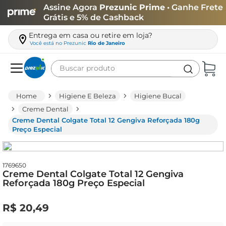
Assine Agora
Prezunic Prime
• Ganhe Frete
Grátis e 5% de Cashback
Entrega em casa ou retire em loja?
Você está no
Prezunic
Rio de Janeiro
Buscar produto
Termos mais buscados
Higiene E Beleza
Higiene Bucal
carne
Creme Dental
Creme Dental Colgate Total 12 Gengiva Reforçada 180g
leite
Preço Especial
café
queijo
1769650
Creme Dental Colgate Total 12 Gengiva
biscoito
Reforçada 180g Preço Especial
azeite
R$
20
,
49
arroz