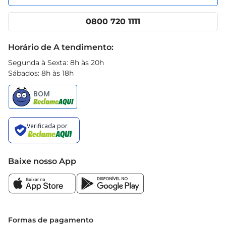
Nossas lojas
App Prezunic
Cencosud Media
Clube Prezunic
0800 720 1111
Receitas
Black Friday
Horário de A tendimento:
Segunda à Sexta: 8h às 20h
Sábados: 8h às 18h
Baixe nosso App
Formas de pagamento