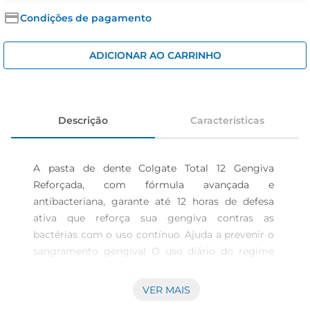
iogurte
Condições de pagamento
papel higiênico
cerveja
ADICIONAR AO CARRINHO
Descrição
Características
A pasta de dente Colgate Total 12 Gengiva 
Reforçada, com fórmula avançada e 
antibacteriana, garante até 12 horas de defesa 
ativa que reforça sua gengiva contras as 
bactérias com o uso contínuo. Ajuda a prevenir o 
sangramento gengival O uso diário do regime 
Colgate Total 12 creme dental e enxaguante bucal 
remove a placa para ajudar a prevenir o 
VER MAIS
sangramento gengival causado pelo acúmulo de 