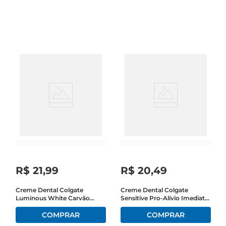
bactérias. Produto cosmético sem ação 
terapêutica.
R$
21
,
99
R$
20
,
49
Creme Dental Colgate
Creme Dental Colgate
Luminous White Carvão
Sensitive Pro-Alívio Imediato
Ativado 140g
Original 90g