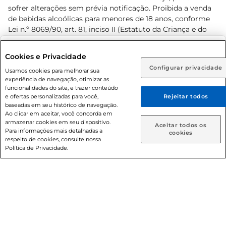
sofrer alterações sem prévia notificação. Proibida a venda
de bebidas alcoólicas para menores de 18 anos, conforme
Lei n.º 8069/90, art. 81, inciso II (Estatuto da Criança e do
Adolescente). Preços e condições exclusivos para o
www.prezunic.com.br
, podendo sofrer alterações sem aviso
Selecione sua região:
Cookies e Privacidade
prévio. O valor mínimo para as compras on-line é de R$
Configurar privacidade
Rio de Janeiro (RJ)
Goiás (GO)
Usamos cookies para melhorar sua
80,00.
experiência de navegação, otimizar as
Ou
funcionalidades do site, e trazer conteúdo
e ofertas personalizadas para você,
Rejeitar todos
Caso queira comprar online, informe como deseja receber
baseadas em seu histórico de navegação.
suas compras:
Ao clicar em aceitar, você concorda em
armazenar cookies em seu dispositivo.
© 2026 Copyright. Todos os direitos
Aceitar todos os
Para informações mais detalhadas a
Entrega em casa
Retire em Loja
cookies
reservados Prezunic.
respeito de cookies, consulte nossa
Política de Privacidade.
Cencosud Brasil Comercial SA.CNPJ sob n° 39.346.861/0350-
38 . Sediada na Av. das Nações Unidas, 12.995, 21º andar, CEP:
04.578-000, Bairro Brooklin Paulista, na cidade de São Paulo
- SP.