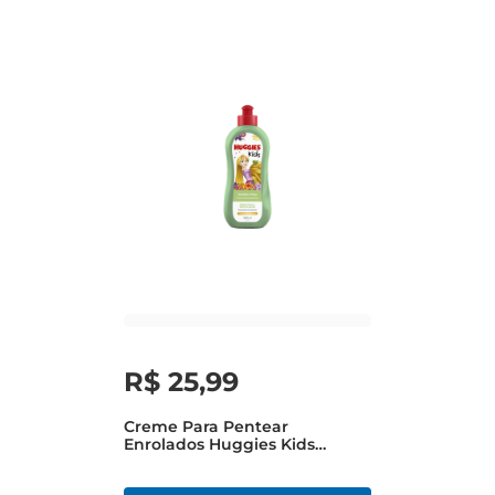
R$
25
,
99
Creme Para Pentear
Enrolados Huggies Kids
Nutrição E Força Frasco 360ml