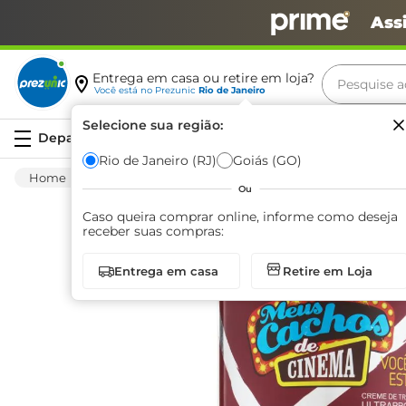
Ass
Pesquise aq
Entrega em casa ou retire em loja?
Você está no
Prezunic
Rio de Janeiro
Termos m
Selecione sua região:
Serviços
carne
Rio de Janeiro (RJ)
Goiás (GO)
Higiene E Beleza
Cuidado Com O Cabelo
leite
Ou
café
Caso queira comprar online, informe como deseja
receber suas compras:
queijo
Entrega em casa
Retire em Loja
biscoit
azeite
arroz
iogurte
papel h