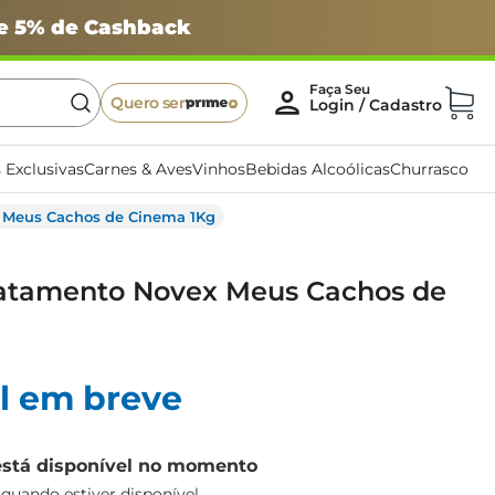
 e 5% de Cashback
Quero ser
 Exclusivas
Carnes & Aves
Vinhos
Bebidas Alcoólicas
Churrasco
 Meus Cachos de Cinema 1Kg
atamento Novex Meus Cachos de
l em breve
está disponível no momento
uando estiver disponível