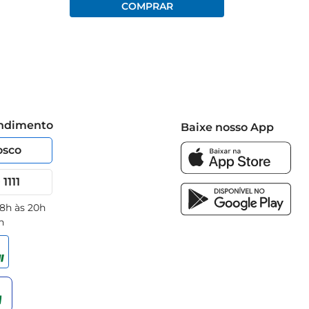
endimento
Baixe nosso App
osco
1111
 8h às 20h
h