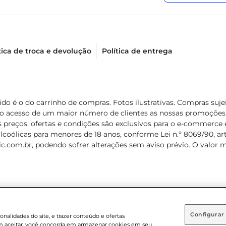
tica de troca e devolução
Política de entrega
álido é o do carrinho de compras. Fotos ilustrativas. Compras s
ir o acesso de um maior número de clientes as nossas promoçõe
 preços, ofertas e condições são exclusivos para o e-commerce e
coólicas para menores de 18 anos, conforme Lei n.º 8069/90, art. 
c.com.br
, podendo sofrer alterações sem aviso prévio. O valor 
Configurar
nalidades do site, e trazer conteúdo e ofertas
 em aceitar, você concorda em armazenar cookies em seu