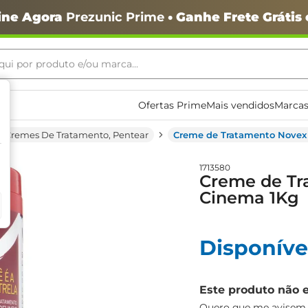
ine Agora
Prezunic Prime
• Ganhe Frete Grátis
ui por produto e/ou marca...
ais buscados
Ofertas Prime
Mais vendidos
Marcas
Cremes De Tratamento, Pentear
Creme de Tratamento Novex
1713580
Creme de Tr
Cinema 1Kg
o
Disponíve
Este produto não 
igiênico
Quero que me avisem q