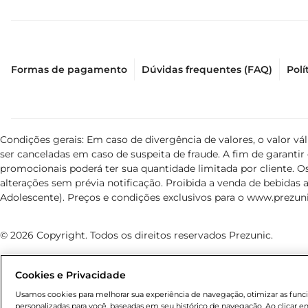
Formas de pagamento
Dúvidas frequentes (FAQ)
Polí
Condições gerais: Em caso de divergência de valores, o valor v
ser canceladas em caso de suspeita de fraude. A fim de garant
promocionais poderá ter sua quantidade limitada por cliente. Os
alterações sem prévia notificação. Proibida a venda de bebidas al
Adolescente). Preços e condições exclusivos para o
www.prezuni
© 2026 Copyright. Todos os direitos reservados Prezunic.
Cookies e Privacidade
Usamos cookies para melhorar sua experiência de navegação, otimizar as funcio
personalizadas para você, baseadas em seu histórico de navegação. Ao clicar