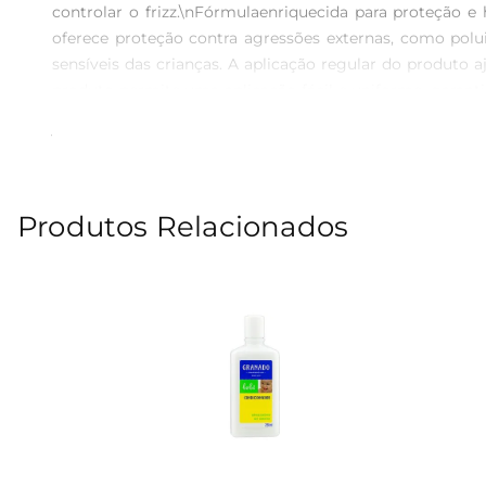
controlar o frizz.\nFórmulaenriquecida para proteção 
oferece proteção contra agressões externas, como polui
sensíveis das crianças. A aplicação regular do produto a
produto permite uma aplicação fácil e uniforme, garant
distribuindo bem com os dedos ou um pente. O resultado
\n Volume: 300ml  \n Tipo de cabelo: Todos os tipos, esp
úmidos, desembaraçar e deixar secar naturalmente ou co
um toque de suavidade e proteção que toda mamãe dese
Produtos Relacionados