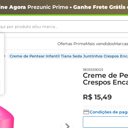
ine Agora
Prezunic Prime
• Ganhe Frete Grátis
ui por produto e/ou marca...
ais buscados
Ofertas Prime
Mais vendidos
Marcas
Creme de Pentear Infantil Tiana Seda Juntinhos Crespos En
1805559003
Creme de Pen
Crespos Enc
R$
15
,
49
o
Condições de pa
igiênico