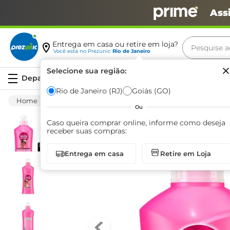
Ass
Pesquise aq
Entrega em casa ou retire em loja?
Você está no
Prezunic
Rio de Janeiro
Termos m
Selecione sua região:
Serviços
carne
Rio de Janeiro (RJ)
Goiás (GO)
Higiene E Beleza
Infantil
Condicionador
leite
Ou
café
Caso queira comprar online, informe como deseja
receber suas compras:
queijo
Entrega em casa
Retire em Loja
azeite
biscoit
arroz
iogurte
papel h