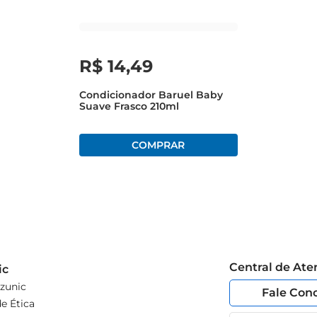
R$
14
,
49
Condicionador Baruel Baby
Suave Frasco 210ml
Central de At
ic
zunic
Fale Con
e Ética