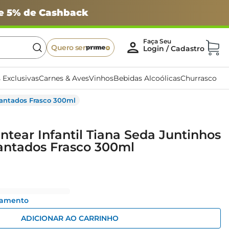
 e 5% de Cashback
Quero ser
 Exclusivas
Carnes & Aves
Vinhos
Bebidas Alcoólicas
Churrasco
cantados Frasco 300ml
tear Infantil Tiana Seda Juntinhos
antados Frasco 300ml
gamento
ADICIONAR AO CARRINHO