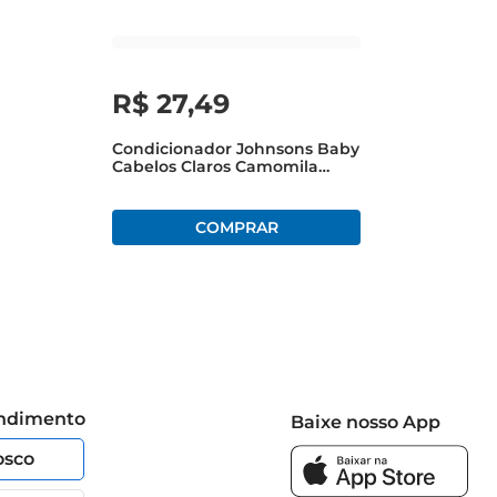
R$
27
,
49
Condicionador Johnsons Baby
Cabelos Claros Camomila
Natural Frasco 200ml
endimento
Baixe nosso App
osco