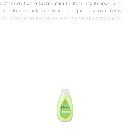
dratam os fios, o Creme para Pentear InfanteSeda Junt 
arantindo um cuidado delicado e seguro para os cabelos 
 aplicação e resultados visíveis  \nA textura cremosa do 
ar uma pequena quantidade nos cabelos limpos e úmidos, 
to saudável e bem cuidado.\nEspecificações do produto  
e sulfatos  \n Modo de uso: Aplicar nos cabelos limpos e 
 cabelos das crianças ficam mais fáceis de cuidar, com 