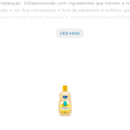
e hidratação  \nDesenvolvido com ingredientes que nutrem e hi
ção e sol. Sua composição é livre de parabenos e sulfatos, g
juda a manter os fios saudáveis e com um brilho natural.\nFácil
indo que cada fio receba o tratamento necessário. Basta aplic
 é um cabelo mais fácil de pentear, com menos nós e um aspec
VER MAIS
ecialmente cacheados e crespos  \n Fórmula: Livre de parabenos 
m secador.  \nCom o Creme para Pentear Infante Seda Junt, os
ja.