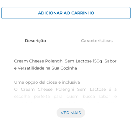
iogurte
papel higiênico
ADICIONAR AO CARRINHO
cerveja
Descrição
Características
Cream Cheese Polenghi Sem Lactose 150g  Sabor 
e Versatilidade na Sua Cozinha

Uma opção deliciosa e inclusiva  

O Cream Cheese Polenghi Sem Lactose é a 
escolha perfeita para quem busca sabor e 
qualidade sem abrir mão do bemestar. Com 150g 
de pura cremosidade, este cream cheese é ideal 
VER MAIS
para quem tem intolerância à lactose, permitindo 
que todos possam desfrutar de receitas 
saborosas e práticas. Seja em um lanche rápido 