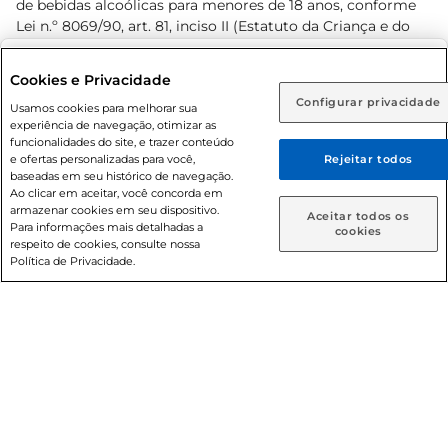
de bebidas alcoólicas para menores de 18 anos, conforme
Lei n.º 8069/90, art. 81, inciso II (Estatuto da Criança e do
Adolescente). Preços e condições exclusivos para o
www.prezunic.com.br
, podendo sofrer alterações sem aviso
Selecione sua região:
Cookies e Privacidade
prévio. O valor mínimo para as compras on-line é de R$
Configurar privacidade
Rio de Janeiro (RJ)
Goiás (GO)
Usamos cookies para melhorar sua
80,00.
experiência de navegação, otimizar as
Ou
funcionalidades do site, e trazer conteúdo
e ofertas personalizadas para você,
Rejeitar todos
Caso queira comprar online, informe como deseja receber
baseadas em seu histórico de navegação.
suas compras:
Ao clicar em aceitar, você concorda em
armazenar cookies em seu dispositivo.
© 2026 Copyright. Todos os direitos
Aceitar todos os
Para informações mais detalhadas a
Entrega em casa
Retire em Loja
cookies
reservados Prezunic.
respeito de cookies, consulte nossa
Política de Privacidade.
Cencosud Brasil Comercial SA.CNPJ sob n° 39.346.861/0350-
38 . Sediada na Av. das Nações Unidas, 12.995, 21º andar, CEP:
04.578-000, Bairro Brooklin Paulista, na cidade de São Paulo
- SP.