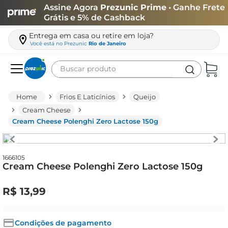
Assine Agora
Prezunic Prime
• Ganhe Frete
Grátis e 5% de Cashback
Entrega em casa ou retire em loja?
Você está no
Prezunic
Rio de Janeiro
Buscar produto
Termos mais buscados
Frios E Laticínios
Queijo
carne
Cream Cheese
Cream Cheese Polenghi Zero Lactose 150g
leite
café
queijo
1666105
Cream Cheese Polenghi Zero Lactose 150g
biscoito
R$
13
,
99
azeite
arroz
Condições de pagamento