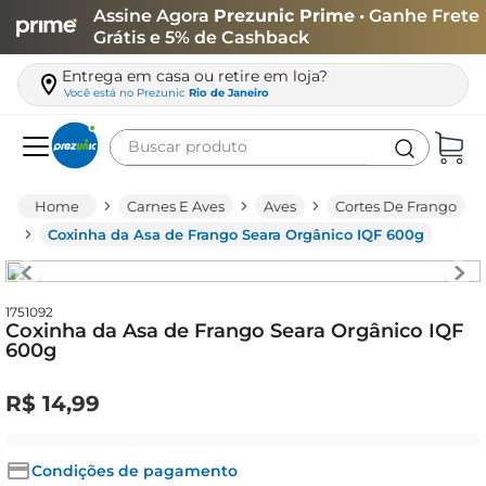
Assine Agora
Prezunic Prime
• Ganhe Frete
Grátis e 5% de Cashback
Entrega em casa ou retire em loja?
Você está no
Prezunic
Rio de Janeiro
Buscar produto
Termos mais buscados
Carnes E Aves
Aves
Cortes De Frango
carne
Coxinha da Asa de Frango Seara Orgânico IQF 600g
leite
café
1751092
Coxinha da Asa de Frango Seara Orgânico IQF
queijo
600g
arroz
R$
14
,
99
biscoito
azeite
Condições de pagamento