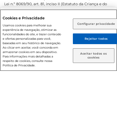
Lei n.º 8069/90, art. 81, inciso II (Estatuto da Criança e do
Adolescente). Preços e condições exclusivos para o
www.prezunic.com.br
, podendo sofrer alterações sem aviso
Selecione sua região:
Cookies e Privacidade
prévio. O valor mínimo para as compras on-line é de R$
Configurar privacidade
Rio de Janeiro (RJ)
Goiás (GO)
Usamos cookies para melhorar sua
80,00.
experiência de navegação, otimizar as
Ou
funcionalidades do site, e trazer conteúdo
e ofertas personalizadas para você,
Rejeitar todos
Caso queira comprar online, informe como deseja receber
baseadas em seu histórico de navegação.
suas compras:
Ao clicar em aceitar, você concorda em
armazenar cookies em seu dispositivo.
© 2026 Copyright. Todos os direitos
Aceitar todos os
Para informações mais detalhadas a
Entrega em casa
Retire em Loja
cookies
reservados Prezunic.
respeito de cookies, consulte nossa
Política de Privacidade.
Cencosud Brasil Comercial SA.CNPJ sob n° 39.346.861/0350-
38 . Sediada na Av. das Nações Unidas, 12.995, 21º andar, CEP:
04.578-000, Bairro Brooklin Paulista, na cidade de São Paulo
- SP.