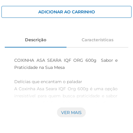
cerveja
iogurte
ADICIONAR AO CARRINHO
papel higiênico
Descrição
Características
COXINHA ASA SEARA IQF ORG 600g  Sabor e 
Praticidade na Sua Mesa

Delícias que encantam o paladar

A Coxinha Asa Seara IQF Org 600g é uma opção 
irresistível para quem busca praticidade e sabor 
em suas refeições. Feita com ingredientes 
selecionados, essa coxinha é ideal para ser servida 
VER MAIS
em festas, encontros familiares ou até mesmo 
como um lanche rápido. Seu preparo é simples e 
rápido, garantindo que você tenha mais tempo 