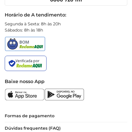
ou na air fryer, ela se adapta ao seu estilo de 
Receitas
preparo, garantindo que você possa desfrutar de 
Black Friday
Horário de A tendimento:
um lanche saborosode acordo com sua 
preferência. Experimente acompanhála com 
Segunda à Sexta: 8h às 20h
molhos variados, como ketchup, maionese ou 
Sábados: 8h às 18h
um molho picante, para realçar ainda mais o 
sabor.

Informações técnicas e recomendações

A embalagem contém 600g de coxinhas, ideal 
para compartilhar em família ou com amigos. 
Para um melhor aproveitamento do produto, 
Baixe nosso App
recomendase seguir as instruções de preparo na 
embalagem. A Coxinha Asa Seara IQF é uma 
excelente opção para quem busca praticidade 
sem abrir mão do sabor, tornando suas refeições 
mais agradáveis e saborosas.
Formas de pagamento
Dúvidas frequentes (FAQ)