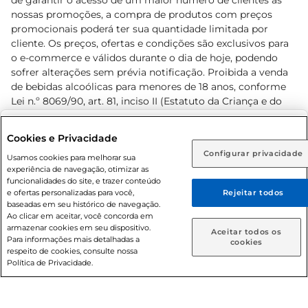
de garantir o acesso de um maior número de clientes as
nossas promoções, a compra de produtos com preços
promocionais poderá ter sua quantidade limitada por
cliente. Os preços, ofertas e condições são exclusivos para
o e-commerce e válidos durante o dia de hoje, podendo
sofrer alterações sem prévia notificação. Proibida a venda
de bebidas alcoólicas para menores de 18 anos, conforme
Lei n.º 8069/90, art. 81, inciso II (Estatuto da Criança e do
Adolescente). Preços e condições exclusivos para o
www.prezunic.com.br
, podendo sofrer alterações sem aviso
Selecione sua região:
Cookies e Privacidade
prévio. O valor mínimo para as compras on-line é de R$
Configurar privacidade
Rio de Janeiro (RJ)
Goiás (GO)
Usamos cookies para melhorar sua
80,00.
experiência de navegação, otimizar as
Ou
funcionalidades do site, e trazer conteúdo
e ofertas personalizadas para você,
Rejeitar todos
Caso queira comprar online, informe como deseja receber
baseadas em seu histórico de navegação.
suas compras:
Ao clicar em aceitar, você concorda em
armazenar cookies em seu dispositivo.
© 2026 Copyright. Todos os direitos
Aceitar todos os
Para informações mais detalhadas a
Entrega em casa
Retire em Loja
cookies
reservados Prezunic.
respeito de cookies, consulte nossa
Política de Privacidade.