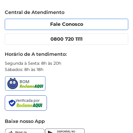
Trabalhe conosco
Blog Prezunic
Central de Atendimento
Política de Privacidade
Código de Ética
Portal do fornecedor
Encartes
Fale Conosco
Nossas lojas
App Prezunic
Cencosud Media
Clube Prezunic
0800 720 1111
Receitas
Black Friday
Horário de A tendimento:
Segunda à Sexta: 8h às 20h
Sábados: 8h às 18h
Baixe nosso App