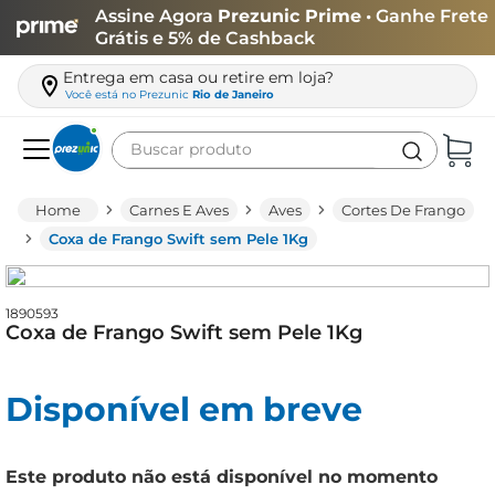
Assine Agora
Prezunic Prime
• Ganhe Frete
Grátis e 5% de Cashback
Entrega em casa ou retire em loja?
Você está no
Prezunic
Rio de Janeiro
Buscar produto
Termos mais buscados
Carnes E Aves
Aves
Cortes De Frango
carne
Coxa de Frango Swift sem Pele 1Kg
leite
café
1890593
Coxa de Frango Swift sem Pele 1Kg
queijo
biscoito
Disponível em breve
azeite
arroz
Este produto não está disponível no momento