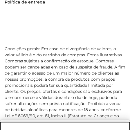
Política de entrega
Condições gerais: Em caso de divergência de valores, o
valor válido é o do carrinho de compras. Fotos ilustrativas.
Compras sujeitas a confirmação de estoque. Compras
podem ser canceladas em caso de suspeita de fraude. A fim
de garantir o acesso de um maior número de clientes as
nossas promoções, a compra de produtos com preços
promocionais poderá ter sua quantidade limitada por
cliente. Os preços, ofertas e condições são exclusivos para
o e-commerce e válidos durante o dia de hoje, podendo
sofrer alterações sem prévia notificação. Proibida a venda
de bebidas alcoólicas para menores de 18 anos, conforme
Lei n.º 8069/90, art. 81, inciso II (Estatuto da Criança e do
Adolescente). Preços e condições exclusivos para o
www.prezunic.com.br
, podendo sofrer alterações sem aviso
Selecione sua região: