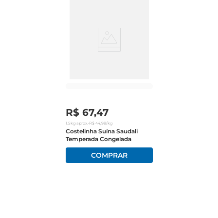
R$
67
,
47
1.5kg
aprox.
•
R$
44
,
98
/kg
Costelinha Suína Saudali
Temperada Congelada