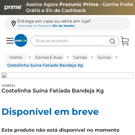
Assine Agora
Prezunic Prime
• Ganhe Frete
Grátis e 5% de Cashback
Entrega em casa ou retire em loja?
Você está no
Prezunic
Rio de Janeiro
Buscar produto
Termos mais buscados
Carnes E Aves
Carnes
Suínas
carne
Costelinha Suína Fatiada Bandeja Kg
leite
café
1458514
Costelinha Suína Fatiada Bandeja Kg
queijo
biscoito
Disponível em breve
azeite
arroz
Este produto não está disponível no momento