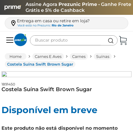
Assine Agora
Prezunic Prime
• Ganhe Frete
Grátis e 5% de Cashback
Entrega em casa ou retire em loja?
Você está no
Prezunic
Rio de Janeiro
Buscar produto
Termos mais buscados
Carnes E Aves
Carnes
Suínas
carne
Costela Suína Swift Brown Sugar
leite
café
1891450
Costela Suína Swift Brown Sugar
queijo
arroz
Disponível em breve
azeite
biscoito
Este produto não está disponível no momento