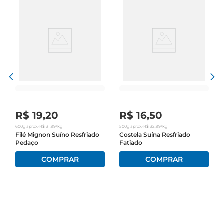
R$
19
,
20
R$
16
,
50
600g
aprox.
•
R$
31
,
99
/kg
500g
aprox.
•
R$
32
,
99
/kg
Filé Mignon Suíno Resfriado
Costela Suína Resfriado
Pedaço
Fatiado