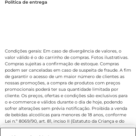
Política de entrega
Condições gerais: Em caso de divergência de valores, o
valor válido é o do carrinho de compras. Fotos ilustrativas.
Compras sujeitas a confirmação de estoque. Compras
podem ser canceladas em caso de suspeita de fraude. A fim
de garantir o acesso de um maior número de clientes as
nossas promoções, a compra de produtos com preços
promocionais poderá ter sua quantidade limitada por
cliente. Os preços, ofertas e condições são exclusivos para
o e-commerce e válidos durante o dia de hoje, podendo
sofrer alterações sem prévia notificação. Proibida a venda
de bebidas alcoólicas para menores de 18 anos, conforme
Lei n.º 8069/90, art. 81, inciso II (Estatuto da Criança e do
Adolescente). Preços e condições exclusivos para o
www.prezunic.com.br
, podendo sofrer alterações sem aviso
Selecione sua região: