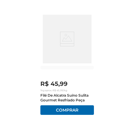
paladares.

Qualidade garantida  

Produzida com rigorosos padrões de qualidade, a 
Costela Suína Seara é proveniente de suínos 
selecionados, garantindo frescor e sabor em cada 
pedaço. A Seara é reconhecida por seu 
compromisso com a excelência, oferecendo 
produtos que atendem às expectativas dos 
consumidores mais exigentes. Ao escolher a 
Costela Suína Seara, você está optando por uma 
carne que se destaca pela qualidade e pelo 
R$
45
,
99
cuidado na sua produção.

1kg
aprox.
•
R$
45
,
99
/kg
Filé De Alcatra Suíno Sulita
Gourmet Resfriado Peça
Recomendações de uso  

Para aproveitar ao máximo o sabor da Costela 
Suína, recomendase temperála com ervas e 
especiarias de sua preferência, permitindo que os 
sabores se intensifiquem durante o preparo. 