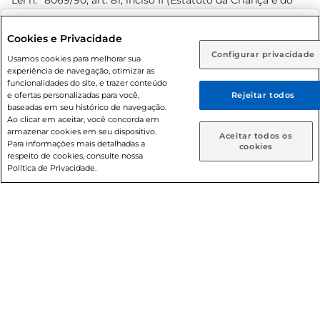
Lei n.º 8069/90, art. 81, inciso II (Estatuto da Criança e do
Adolescente). Preços e condições exclusivos para o
www.prezunic.com.br
, podendo sofrer alterações sem aviso
Selecione sua região:
Cookies e Privacidade
prévio. O valor mínimo para as compras on-line é de R$
Configurar privacidade
Rio de Janeiro (RJ)
Goiás (GO)
Usamos cookies para melhorar sua
80,00.
experiência de navegação, otimizar as
Ou
funcionalidades do site, e trazer conteúdo
e ofertas personalizadas para você,
Rejeitar todos
Caso queira comprar online, informe como deseja receber
baseadas em seu histórico de navegação.
suas compras:
Ao clicar em aceitar, você concorda em
armazenar cookies em seu dispositivo.
© 2026 Copyright. Todos os direitos
Aceitar todos os
Para informações mais detalhadas a
Entrega em casa
Retire em Loja
cookies
reservados Prezunic.
respeito de cookies, consulte nossa
Política de Privacidade.
Cencosud Brasil Comercial SA.CNPJ sob n° 39.346.861/0350-
38 . Sediada na Av. das Nações Unidas, 12.995, 21º andar, CEP:
04.578-000, Bairro Brooklin Paulista, na cidade de São Paulo
- SP.