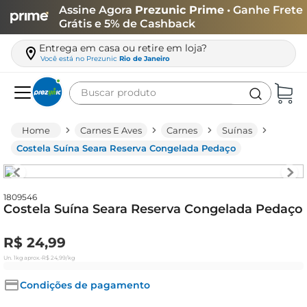
Assine Agora
Prezunic Prime
• Ganhe Frete
Grátis e 5% de Cashback
Entrega em casa ou retire em loja?
Você está no
Prezunic
Rio de Janeiro
Buscar produto
Termos mais buscados
Carnes E Aves
Carnes
Suínas
carne
Costela Suína Seara Reserva Congelada Pedaço
leite
café
1809546
Costela Suína Seara Reserva Congelada Pedaço
queijo
arroz
R$
24
,
99
azeite
Un.
1kg
aprox.
•
R$
24
,
99
/kg
biscoito
Condições de pagamento