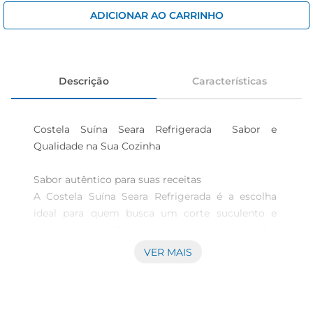
cerveja
ADICIONAR AO CARRINHO
iogurte
papel higiênico
Descrição
Características
Costela Suína Seara Refrigerada  Sabor e 
Qualidade na Sua Cozinha

Sabor autêntico para suas receitas  

A Costela Suína Seara Refrigerada é a escolha 
ideal para quem busca um corte suculento e 
cheio de sabor. Perfeita para assados, grelhados 
ou cozidos, essa carne é versátil e se adapta a 
VER MAIS
diversas preparações, trazendo um toque especial 
às suas refeições. Com um sabor marcante e 
textura macia, ela promete agradar a todos os 